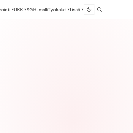
SGH-malli
ointi
UKK
Työkalut
Lisää
▼
▼
▼
▼