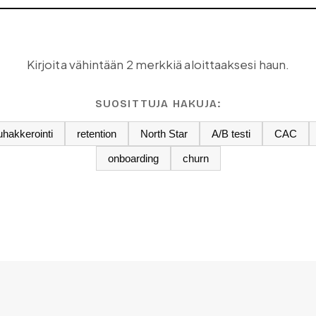
Kirjoita vähintään 2 merkkiä aloittaaksesi haun.
SUOSITTUJA HAKUJA:
hakkerointi
retention
North Star
A/B testi
CAC
onboarding
churn