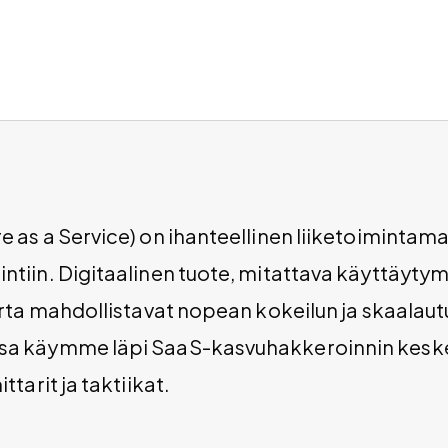
 as a Service) on ihanteellinen liiketoimintamal
tiin. Digitaalinen tuote, mitattava käyttäytym
irta mahdollistavat nopean kokeilun ja skaalau
sa käymme läpi SaaS-kasvuhakkeroinnin kesk
ttarit ja taktiikat.