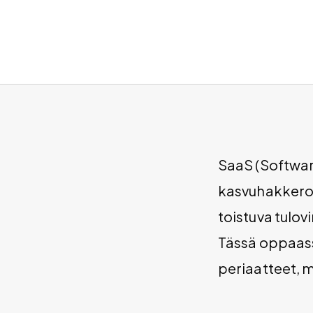
SaaS (Software
kasvuhakkeroin
toistuva tulov
Tässä oppaas
periaatteet, mi