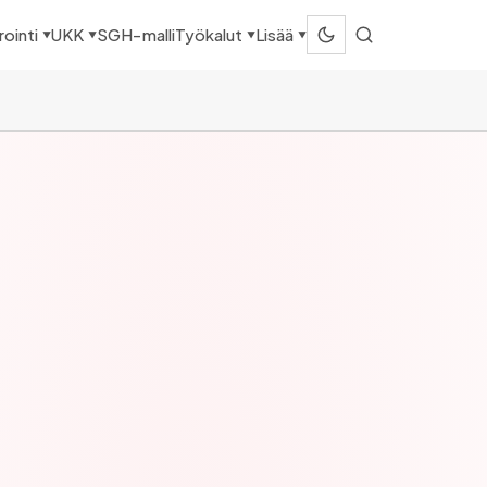
SGH-malli
ointi
UKK
Työkalut
Lisää
▼
▼
▼
▼