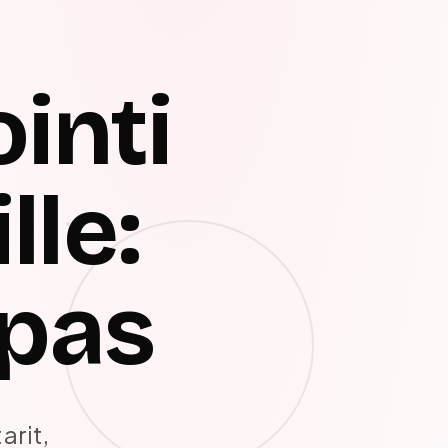
inti
lle:
opas
arit,