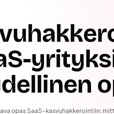
vuhakkero
S-yrityksi
dellinen 
ava opas SaaS-kasvuhakkerointiin: mitt