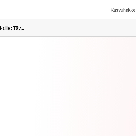
Kasvuhakker
Kasvuhakkerointi SaaS-yrityksille: Täydellinen opas