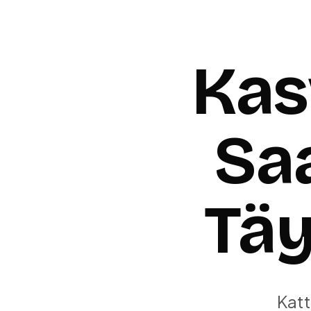
Kas
Saa
Täy
Katt