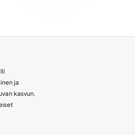
li
inen ja
tuvan kasvun.
eiset