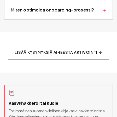
Miten optimoida onboarding-prosessi?
LISÄÄ KYSYMYKSIÄ AIHEESTA
AKTIVOINTI
→
Kasvuhakkeroi tai kuole
Ensimmäinen suomenkielinen kirja kasvuhakkeroinnista.
Käytännönläheinen opas systemaattiseen kasvuun.