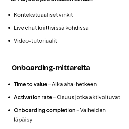
Kontekstuaaliset vinkit
Live chat kriittisissä kohdissa
Video-tutoriaalit
Onboarding-mittareita
Time to value
– Aika aha-hetkeen
Activation rate
– Osuus jotka aktivoituvat
Onboarding completion
– Vaiheiden
läpäisy