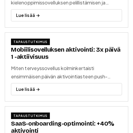
kielenoppimissovelluksen pelillistämisen ja
käyttäytymispsykologian avulla.
Lue lisää →
TAPAUSTUTKIMUS
Mobiilisovelluksen aktivointi: 3x päivä
1 -aktiivisuus
Miten terveyssovellus kolminkertaisti
ensimmäisen päivän aktivointiasteen push-
notifikaatio- ja onboarding-strategialla.
Lue lisää →
TAPAUSTUTKIMUS
SaaS-onboarding-optimointi: +40%
aktivointi