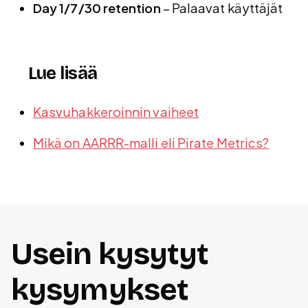
Day 1/7/30 retention
– Palaavat käyttäjät
Lue lisää
Kasvuhakkeroinnin vaiheet
Mikä on AARRR-malli eli Pirate Metrics?
Usein kysytyt
kysymykset