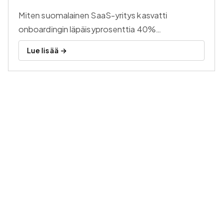
Miten suomalainen SaaS-yritys kasvatti
onboardingin läpäisyprosenttia 40%
kasvueksperimenteillä.
Lue lisää →
Aiheeseen liittyvat artikkelit
ARTIKKELI
Kasvuhakkeroinnin vaiheet
Kasvuhakkerointi etenee neljässä vaiheessa:
analyysi, hypoteesi, priorisointi ja testaus. Opi
miten systemaattinen prosessi auttaa löytämään
Lue lisää →
toimivimmat kasvun lähteet.