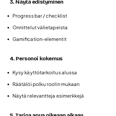
3. Näytä edistyminen
Progress bar / checklist
Onnittelut välietapeista
Gamification-elementit
4. Personoi kokemus
Kysy käyttötarkoitus alussa
Räätälöi polku roolin mukaan
Näytä relevantteja esimerkkejä
5. Tarjoa apua oikeaan aikaan