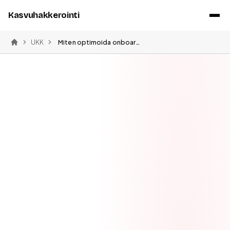
Kasvuhakkerointi
UKK
Miten optimoida onboarding-prosessi
Etusivu