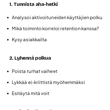
1. Tunnista aha-hetki
Analysoi aktivoituneiden käyttäjien polku
Mikä toiminto korreloi retention kanssa?
Kysy asiakkailta
2. Lyhennä polkua
Poista turhat vaiheet
Lykkää ei-kriittistä myöhemmäksi
Esitäytä mitä voit