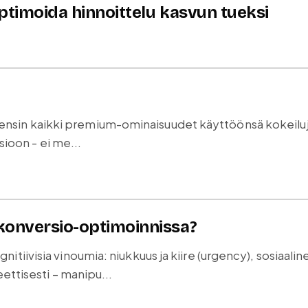
optimoida hinnoittelu kasvun tueksi
saa ensin kaikki premium-ominaisuudet käyttöönsä kokeilu
sioon - ei me...
konversio-optimoinnissa?
ivisia vinoumia: niukkuus ja kiire (urgency), sosiaaline
ettisesti – manipu...