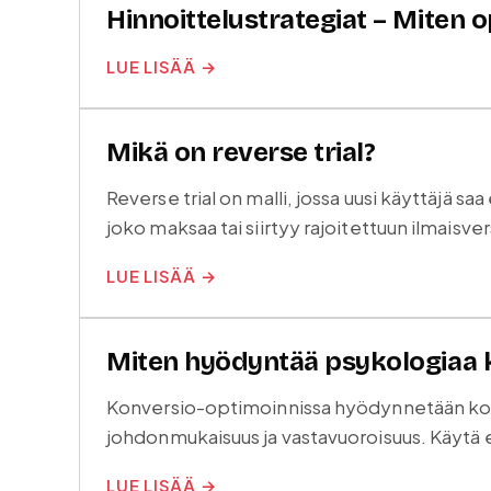
Hinnoittelustrategiat – Miten 
LUE LISÄÄ →
Mikä on reverse trial?
Reverse trial on malli, jossa uusi käyttäjä 
joko maksaa tai siirtyy rajoitettuun ilmaisver
LUE LISÄÄ →
Miten hyödyntää psykologiaa 
Konversio-optimoinnissa hyödynnetään kogniti
johdonmukaisuus ja vastavuoroisuus. Käytä e
LUE LISÄÄ →