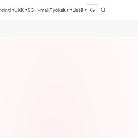
SGH-malli
ointi
UKK
Työkalut
Lisää
▼
▼
▼
▼