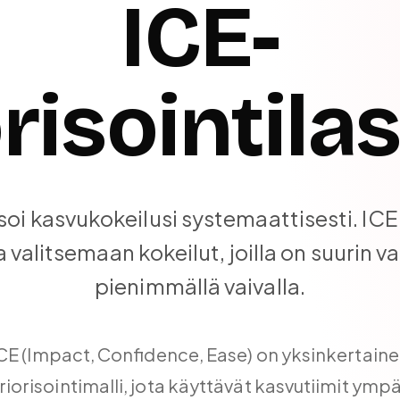
ICE-
risointila
isoi kasvukokeilusi systemaattisesti. ICE
 valitsemaan kokeilut, joilla on suurin v
pienimmällä vaivalla.
CE (Impact, Confidence, Ease) on yksinkertain
riorisointimalli, jota käyttävät kasvutiimit ympä