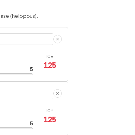
 Ease (helppous).
×
ICE
125
5
×
ICE
125
5