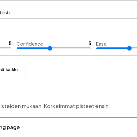
5
Confidence
5
Ease
nä kaikki
-pisteiden mukaan. Korkeimmat pisteet ensin.
ing page