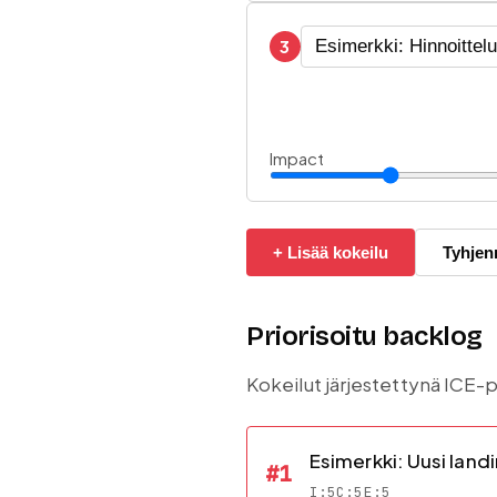
3
Impact
+ Lisää kokeilu
Tyhjen
Priorisoitu backlog
Kokeilut järjestettynä ICE
Esimerkki: Uusi land
#
1
I:
5
C:
5
E:
5