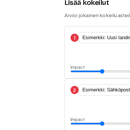
Lisää kokeilut
Arvioi jokainen kokeilu aste
1
Impact
2
Impact