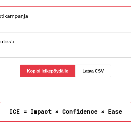
stikampanja
lutesti
Kopioi leikepöydälle
Lataa CSV
ICE = Impact × Confidence × Ease