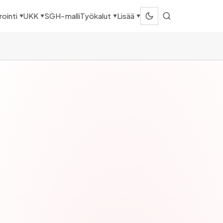
SGH-malli
ointi
UKK
Työkalut
Lisää
▼
▼
▼
▼