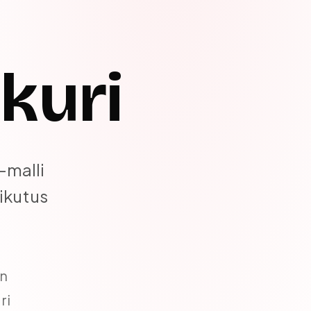
skuri
-malli
aikutus
en
ri