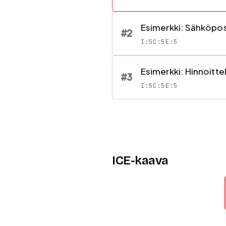
Esimerkki: Sähköpo
#
2
I:
5
C:
5
E:
5
Esimerkki: Hinnoitte
#
3
I:
5
C:
5
E:
5
ICE-kaava