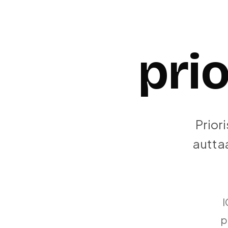
prio
Prior
auttaa
I
p