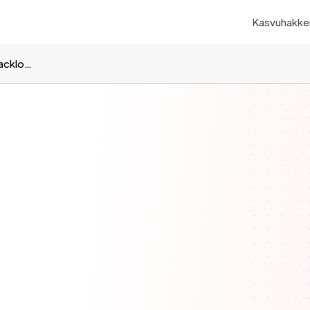
Kasvuhakker
Miten rakentaa ja käyttää kasvubacklogia