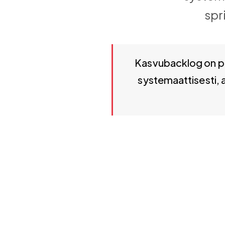
spr
Kasvubacklog on priorisoitu l
Kasvubacklog on pri
systemaattisesti, ar