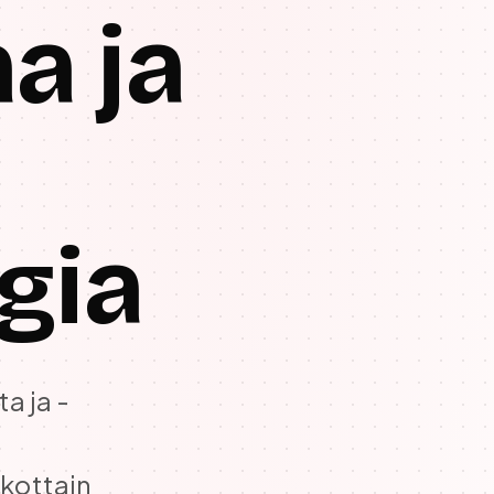
a ja
gia
a ja -
ikottain