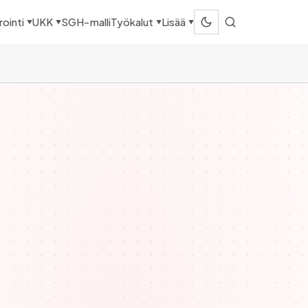
SGH-malli
ointi
UKK
Työkalut
Lisää
▼
▼
▼
▼