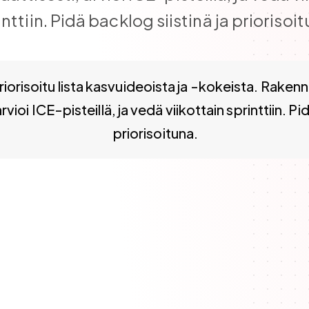
inttiin. Pidä backlog siistinä ja priorisoit
ista kasvuideoista ja -kokeista. Rakenna keräämällä ideoita
orisoitu lista kasvuideoista ja -kokeista. Rakenn
vioi ICE-pisteillä, ja vedä viikottain sprinttiin. Pi
priorisoituna.