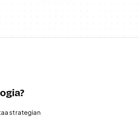
ogia?
taa strategian