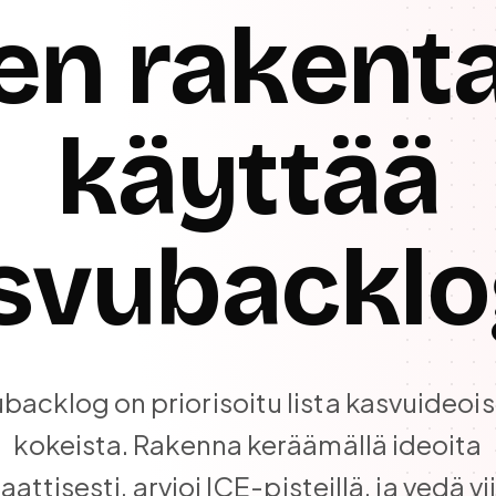
en rakenta
käyttää
svubacklo
backlog on priorisoitu lista kasvuideoist
kokeista. Rakenna keräämällä ideoita
attisesti, arvioi ICE-pisteillä, ja vedä vi