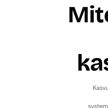
Mit
ka
Kasvu
systema