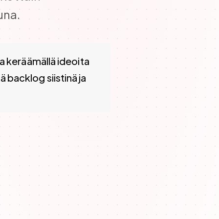
una.
 systemaattisesti, arvioi ICE-pisteillä, ja vedä viikottain
a keräämällä ideoita
dä backlog siistinä ja