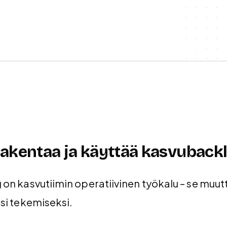
rakentaa ja käyttää kasvubackl
on kasvutiimin operatiivinen työkalu – se muut
si tekemiseksi.