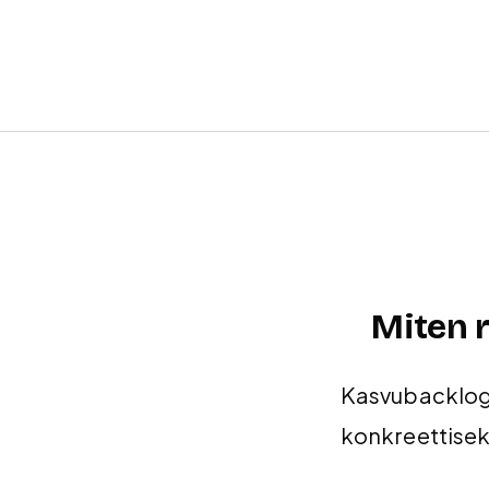
Miten 
Kasvubacklog 
konkreettisek