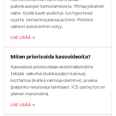
pullonkaulojen tunnistamisesta. Mittaa jokainen
vaihe, löydä suurin pudotus, luo hypoteesi
syystä, testaa korjauksia ja iteroi. Priorisoi
vaiheet joissa eniten volyy...
LUE LISÄÄ →
Miten priorisoida kasvuideoita?
Kasvuideat priorisoidaan arvioimalla kolme
tekijää: vaikutus (kuinka paljon kasvua),
luottamus (kuinka varmoja olemme), ja vaiva
(paljonko resursseja tarvitaan). ICE-pisteytys on
yleinen menetelmä.
LUE LISÄÄ →