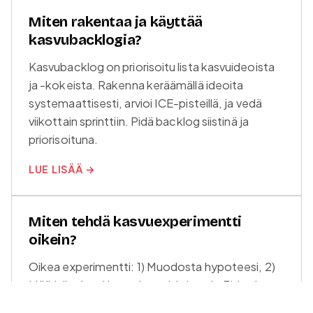
Miten rakentaa ja käyttää
kasvubacklogia?
Kasvubacklog on priorisoitu lista kasvuideoista
ja -kokeista. Rakenna keräämällä ideoita
systemaattisesti, arvioi ICE-pisteillä, ja vedä
viikottain sprinttiin. Pidä backlog siistinä ja
priorisoituna.
LUE LISÄÄ →
Miten tehdä kasvuexperimentti
oikein?
Oikea experimentti: 1) Muodosta hypoteesi, 2)
Määritä mittari ja onnistumiskriteerit, 3) Laske
otoskoko, 4) Toteuta minimiversiona, 5) Mittaa