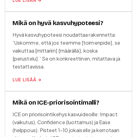
Mikä on hyvä kasvuhypoteesi?
Hyvä kasvuhypoteesi noudattaa rakennetta:
'Uskomme, että jos teemme [toimenpide], se
vaikuttaa [mittariin] [määrällä], koska
[perustelu].' Se on konkreettinen, mitattava ja
testattavissa.
LUE LISÄÄ →
Mikä on ICE-priorisointimalli?
ICE on priorisointikehys kasvuideoille: Impact
(vaikutus), Confidence (luottamus) ja Ease
(helppous). Pisteet 1-10 jokaiselle ja kerrotaan