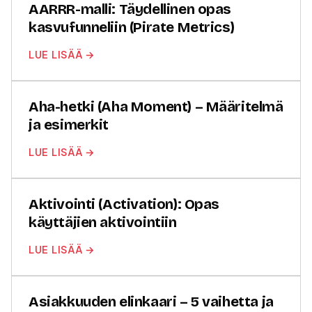
AARRR-malli: Täydellinen opas
kasvufunneliin (Pirate Metrics)
LUE LISÄÄ →
Aha-hetki (Aha Moment) – Määritelmä
ja esimerkit
LUE LISÄÄ →
Aktivointi (Activation): Opas
käyttäjien aktivointiin
LUE LISÄÄ →
Asiakkuuden elinkaari – 5 vaihetta ja