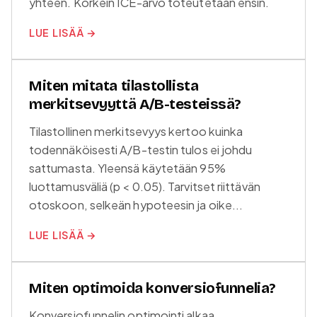
yhteen. Korkein ICE-arvo toteutetaan ensin.
LUE LISÄÄ →
Miten mitata tilastollista
merkitsevyyttä A/B-testeissä?
Tilastollinen merkitsevyys kertoo kuinka
todennäköisesti A/B-testin tulos ei johdu
sattumasta. Yleensä käytetään 95%
luottamusväliä (p < 0.05). Tarvitset riittävän
otoskoon, selkeän hypoteesin ja oike...
LUE LISÄÄ →
Miten optimoida konversiofunnelia?
Konversiofunnelin optimointi alkaa