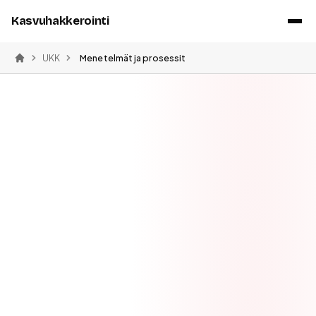
Kasvuhakkerointi
UKK
Menetelmät ja prosessit
Etusivu