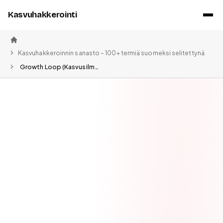
Kasvuhakkerointi
Etusivu
Kasvuhakkeroinnin sanasto – 100+ termiä suomeksi selitettynä
Growth Loop (Kasvusilmukka) – Itseään vahvistava kasvu