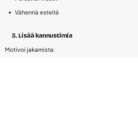
Vähennä esteitä
3. Lisää kannustimia
Motivoi jakamista:
Palkitse molempia osapuolia
Gamifioi
Luo urgenssia
4. Rakenna useita silmukoita
Parhaat yritykset yhdistävät useita silmukoita: