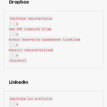
Dropbox
Käyttäjä rekisteröityy

    ↓

Saa 2GB ilmaista tilaa

    ↓

Kutsuu kavereita saadakseen lisätilaa

    ↓

Kaverit rekisteröityvät

    ↓

LinkedIn
Käyttäjä luo profiilin

    ↓
