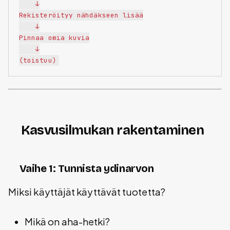
    ↓

Rekisteröityy nähdäkseen lisää

    ↓

Pinnaa omia kuvia

    ↓

Kasvusilmukan rakentaminen
Vaihe 1: Tunnista ydinarvon
Miksi käyttäjät käyttävät tuotetta?
Mikä on aha-hetki?