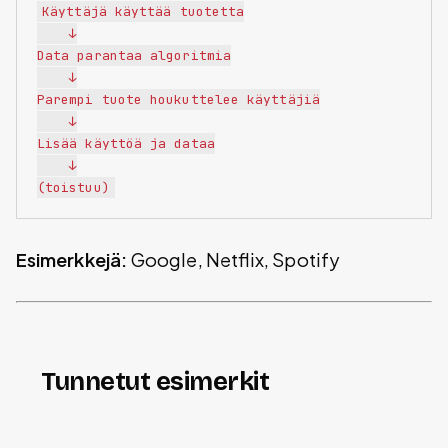
Käyttäjä käyttää tuotetta

    ↓

Data parantaa algoritmia

    ↓

Parempi tuote houkuttelee käyttäjiä

    ↓

Lisää käyttöä ja dataa

    ↓

Esimerkkejä:
Google, Netflix, Spotify
Tunnetut esimerkit