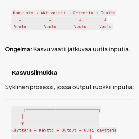
Hankinta → Aktivointi → Retentio → Tuotto

   ↓           ↓           ↓         ↓

Ongelma:
Kasvu vaatii jatkuvaa uutta inputia.
Kasvusilmukka
Syklinen prosessi, jossa output ruokkii inputia:
    ┌─────────────────────────────┐

    │                             │

    ▼                             │

Käyttäjä → Käyttö → Output → Uusi käyttäjä

                               │
