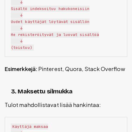
    ↓

Sisältö indeksoituu hakukoneisiin

    ↓

Uudet käyttäjät löytävät sisällön

    ↓

He rekisteröityvät ja luovat sisältöä

    ↓

Esimerkkejä:
Pinterest, Quora, Stack Overflow
3. Maksettu silmukka
Tulot mahdollistavat lisää hankintaa:
Käyttäjä maksaa
