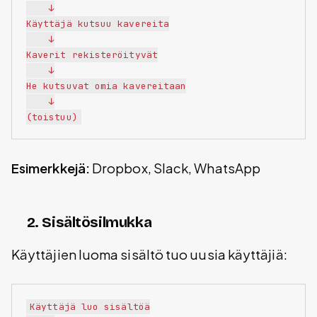
    ↓

Käyttäjä kutsuu kavereita

    ↓

Kaverit rekisteröityvät

    ↓

He kutsuvat omia kavereitaan

    ↓

Esimerkkejä:
Dropbox, Slack, WhatsApp
2. Sisältösilmukka
Käyttäjien luoma sisältö tuo uusia käyttäjiä:
Käyttäjä luo sisältöä
