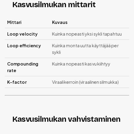
Kasvusilmukan mittarit
Mittari
Kuvaus
Loop velocity
Kuinka nopeasti yksi sykli tapahtuu
Loop efficiency
Kuinka monta uutta käyttäjää per
sykli
Compounding
Kuinka nopeasti kasvu kiihtyy
rate
K-factor
Viraalikerroin (viraalinen silmukka)
Kasvusilmukan vahvistaminen