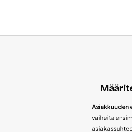
Määrit
Asiakkuuden e
vaiheita ensi
asiakassuhtee