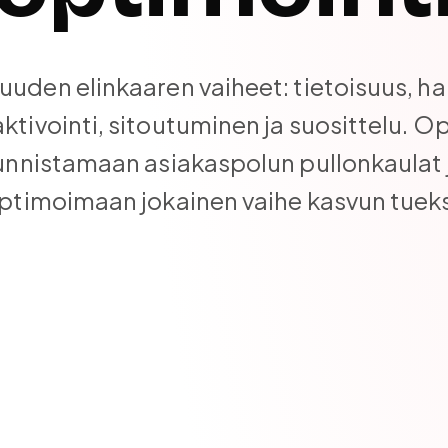
uuden elinkaaren vaiheet: tietoisuus, ha
aktivointi, sitoutuminen ja suosittelu. Op
unnistamaan asiakaspolun pullonkaulat 
ptimoimaan jokainen vaihe kasvun tueks