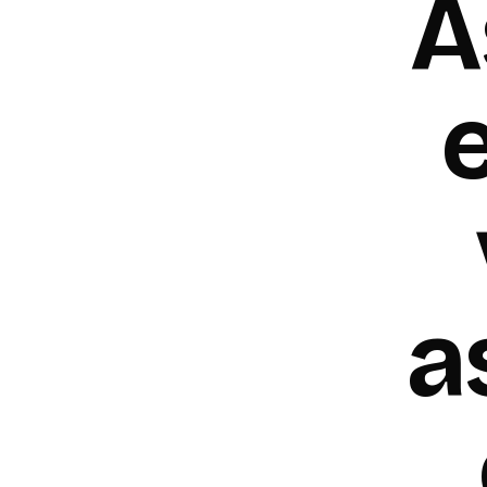
A
e
a