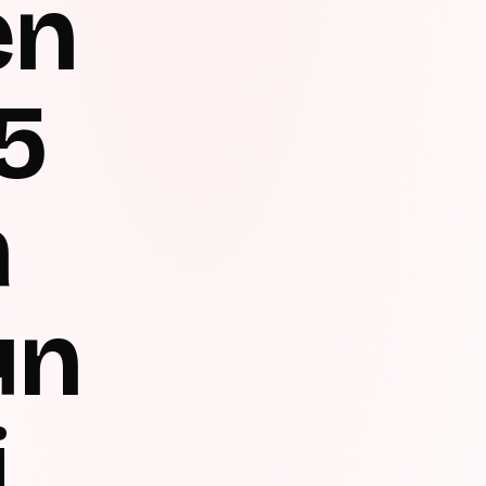
en
 5
a
un
i