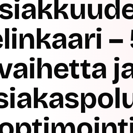
siakkuud
linkaari –
vaihetta j
siakaspol
optimoint