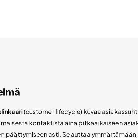
elmä
linkaari
(customer lifecycle) kuvaa asiakassuht
mmäisestä kontaktista aina pitkäaikaiseen asia
n päättymiseen asti. Se auttaa ymmärtämään, 