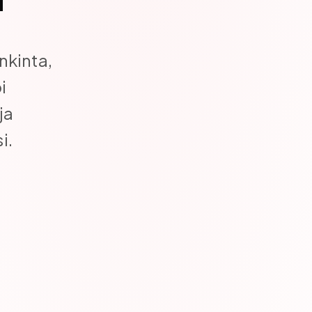
nkinta,
i
ja
i.