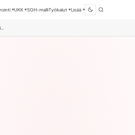
SGH-malli
ointi
UKK
Työkalut
Lisää
▼
▼
▼
▼
Asiakkuuden elinkaari – 5 vaihetta ja asiakaspolun optimointi