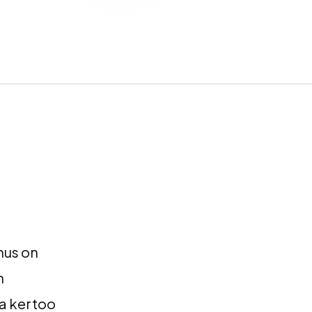
nus on
n
ka kertoo