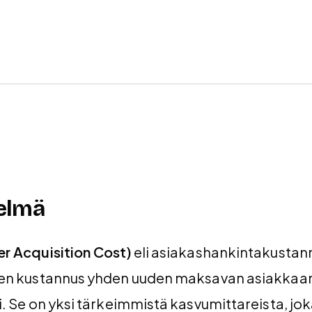
elmä
r Acquisition Cost)
eli asiakashankintakustan
en kustannus yhden uuden maksavan asiakkaa
. Se on yksi tärkeimmistä kasvumittareista, jo