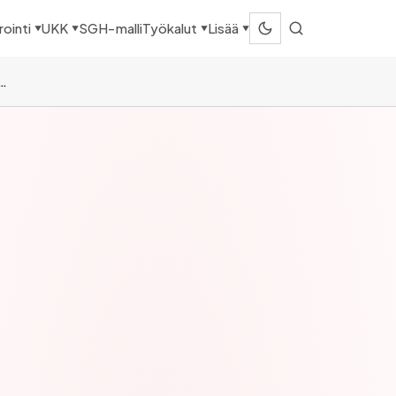
SGH-malli
ointi
UKK
Työkalut
Lisää
▼
▼
▼
▼
oittaa asiakashankintahinta ja miten lasketaan