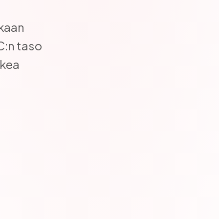
kkaan
C:n taso
skea