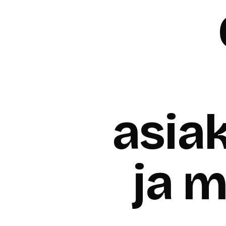
asia
ja m