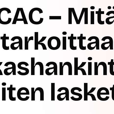
CAC – Mit
tarkoittaa
kashankin
iten lask