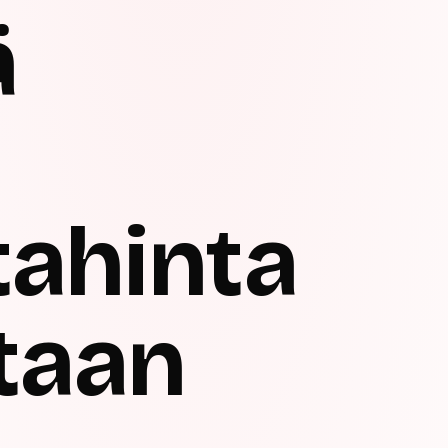
ä
tahinta
etaan