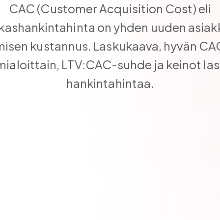
CAC (Customer Acquisition Cost) eli
kashankintahinta on yhden uuden asia
isen kustannus. Laskukaava, hyvän CA
mialoittain, LTV:CAC-suhde ja keinot la
hankintahintaa.