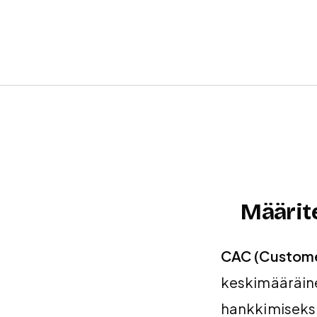
Määrit
CAC (Custome
keskimääräin
hankkimiseksi