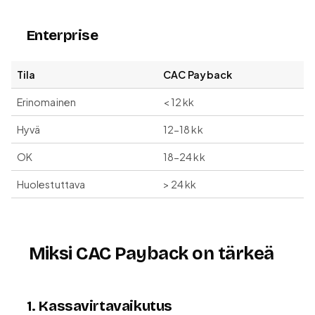
Enterprise
Tila
CAC Payback
Erinomainen
< 12 kk
Hyvä
12-18 kk
OK
18-24 kk
Huolestuttava
> 24 kk
Miksi CAC Payback on tärkeä
1. Kassavirtavaikutus