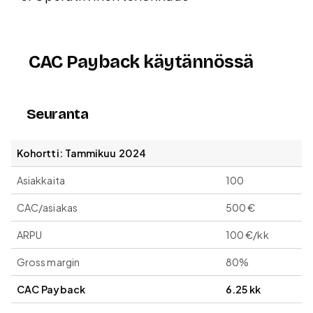
CAC Payback käytännössä
Seuranta
Kohortti: Tammikuu 2024
Asiakkaita
100
CAC/asiakas
500 €
ARPU
100 €/kk
Gross margin
80%
CAC Payback
6.25 kk