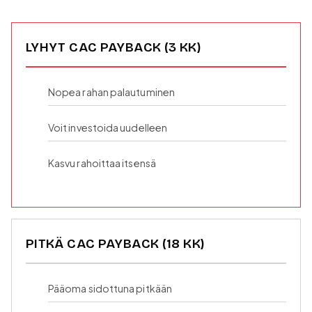
LYHYT CAC PAYBACK (3 KK)
Nopea rahan palautuminen
Voit investoida uudelleen
Kasvu rahoittaa itsensä
PITKÄ CAC PAYBACK (18 KK)
Pääoma sidottuna pitkään