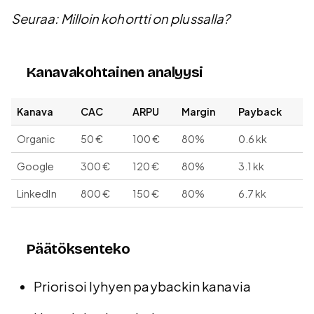
Seuraa: Milloin kohortti on plussalla?
Kanavakohtainen analyysi
Kanava
CAC
ARPU
Margin
Payback
Organic
50 €
100 €
80%
0.6 kk
Google
300 €
120 €
80%
3.1 kk
LinkedIn
800 €
150 €
80%
6.7 kk
Päätöksenteko
Priorisoi lyhyen paybackin kanavia