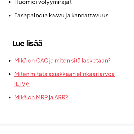
Huomioi volyymirajat
Tasapainota kasvu ja kannattavuus
Lue lisää
Mikä on CAC ja miten sitä lasketaan?
Miten mitata asiakkaan elinkaariarvoa
(LTV)?
Mikä on MRR ja ARR?