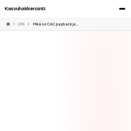
Kasvuhakkerointi
UKK
Mikä on CAC payback ja miksi se on tärkeä
Etusivu