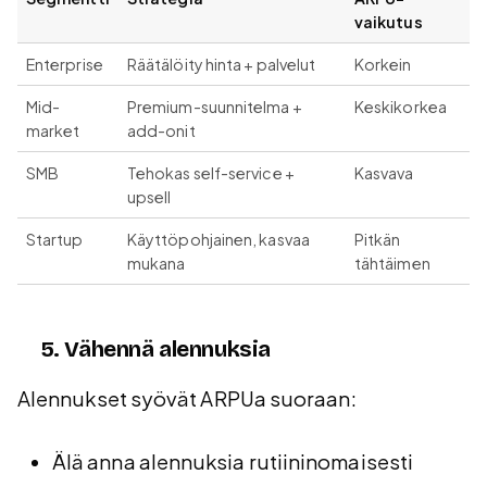
vaikutus
Enterprise
Räätälöity hinta + palvelut
Korkein
Mid-
Premium-suunnitelma +
Keskikorkea
market
add-onit
SMB
Tehokas self-service +
Kasvava
upsell
Startup
Käyttöpohjainen, kasvaa
Pitkän
mukana
tähtäimen
5. Vähennä alennuksia
Alennukset syövät ARPUa suoraan:
Älä anna alennuksia rutiininomaisesti