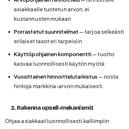
asiakkaalle tuotetun arvon, ei
kustannusten mukaan
Porrastetut suunnitelmat
— tarjoa selkeästi
erilaiset tasot eri tarpeisiin
Käyttöpohjainen komponentti
— tuotto
kasvaa luonnollisesti käytön myötä
Vuosittainen hinnoittelutarkistus
— nosta
hintoja markkina-arvon mukaisesti
2. Rakenna upsell-mekanismit
Ohjaa asiakkaat luonnollisesti kalliimpiin