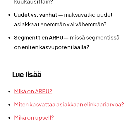
kuukausittain?
Uudet vs. vanhat
— maksavatko uudet
asiakkaat enemmän vai vähemmän?
Segmenttien ARPU
— missä segmentissä
on eniten kasvupotentiaalia?
Lue lisää
Mikä on ARPU?
Miten kasvattaa asiakkaan elinkaariarvoa?
Mikä on upsell?