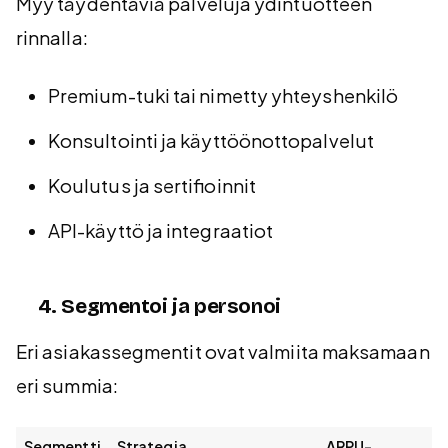
Myy täydentäviä palveluja ydintuotteen
rinnalla:
Premium-tuki tai nimetty yhteyshenkilö
Konsultointi ja käyttöönottopalvelut
Koulutus ja sertifioinnit
API-käyttö ja integraatiot
4. Segmentoi ja personoi
Eri asiakassegmentit ovat valmiita maksamaan
eri summia:
Segmentti
Strategia
ARPU-