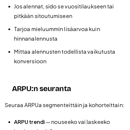
Jos alennat, sido se vuositilaukseen tai
pitkään sitoutumiseen
Tarjoa mieluummin lisäarvoa kuin
hinnanalennusta
Mittaa alennusten todellista vaikutusta
konversioon
ARPU:n seuranta
Seuraa ARPUa segmenteittäin ja kohorteittain:
ARPU trendi
— nouseeko vai laskeeko