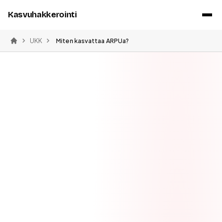
Kasvuhakkerointi
UKK
Miten kasvattaa ARPUa?
Etusivu