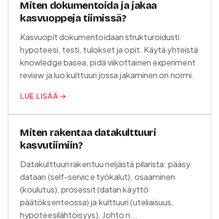
Miten dokumentoida ja jakaa
kasvuoppeja tiimissä?
Kasvuopit dokumentoidaan strukturoidusti:
hypoteesi, testi, tulokset ja opit. Käytä yhteistä
knowledge basea, pidä viikottainen experiment
review ja luo kulttuuri jossa jakaminen on normi.
LUE LISÄÄ →
Miten rakentaa datakulttuuri
kasvutiimiin?
Datakulttuuri rakentuu neljästä pilarista: pääsy
dataan (self-service työkalut), osaaminen
(koulutus), prosessit (datan käyttö
päätöksenteossa) ja kulttuuri (uteliaisuus,
hypoteesilähtöisyys). Johto n...