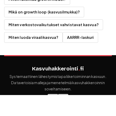
Mikä on growth loop (kasvusilmukka)?
Miten verkostovaikutukset vahvistavat kasvua?
Miten luoda viraalikasvua?
AARRR-laskuri
Kasvuhakkerointi
.
fi
Systemaattinen lähestymistapa liiketoiminnan kasvuun.
Datavetoisia malleja ja menetelmiä kasvuhakkeroinnin
soveltamiseen.
OPPAAT