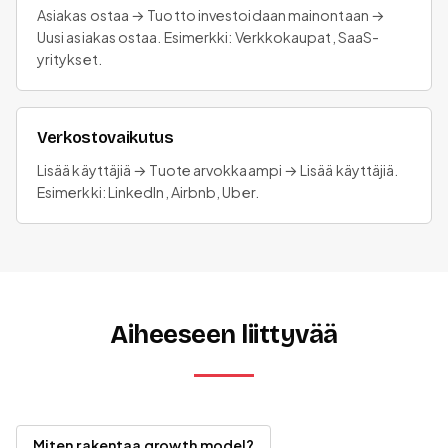
Asiakas ostaa → Tuotto investoidaan mainontaan →
Uusi asiakas ostaa. Esimerkki: Verkkokaupat, SaaS-
yritykset.
Verkostovaikutus
Lisää käyttäjiä → Tuote arvokkaampi → Lisää käyttäjiä.
Esimerkki: LinkedIn, Airbnb, Uber.
Aiheeseen liittyvää
Miten rakentaa growth model?