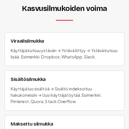
Kasvusilmukoiden voima
Viraalisilmukka
Käyttäjä kutsuu ystävän → Ystävä liittyy → Ystävä kutsuu
lisää. Esimerkki: Dropbox, WhatsApp, Slack.
Sisältösilmukka
Käyttäjä luo sisältöä → Sisältö indeksoituu
hakukoneisiin → Uusi käyttäjä löytää. Esimerkki:
Pinterest, Quora, Stack Overflow.
Maksettu silmukka