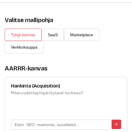
Valitse mallipohja
Tyhjä kanvas
SaaS
Marketplace
Verkkokauppa
AARRR-kanvas
Hankinta (Acquisition)
Miten uudet käyttäjät löytävät tuotteesi?
+