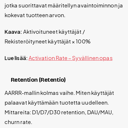
jotka suorittavat määritellyn avaintoiminnon ja
kokevat tuotteen arvon.
Kaava:
Aktivoituneet käyttäjät /
Rekisteröityneet käyttäjät × 100%
Lue lisää:
Activation Rate – Syvällinen opas
Retention (Retentio)
AARRR-mallin kolmas vaihe. Miten käyttäjät
palaavat käyttämään tuotetta uudelleen.
Mittareita: D1/D7/D30 retention, DAU/MAU,
churn rate.