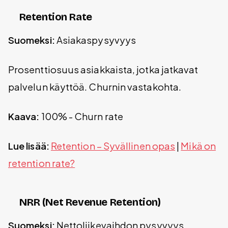
Retention Rate
Suomeksi:
Asiakaspysyvyys
Prosenttiosuus asiakkaista, jotka jatkavat
palvelun käyttöä. Churnin vastakohta.
Kaava:
100% - Churn rate
Lue lisää:
Retention – Syvällinen opas
|
Mikä on
retention rate?
NRR (Net Revenue Retention)
Suomeksi:
Nettoliikevaihdon pysyvyys