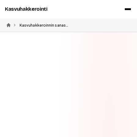
Kasvuhakkerointi
Kasvuhakkeroinnin sanasto – 100+ termiä suomeksi selitettynä
Etusivu