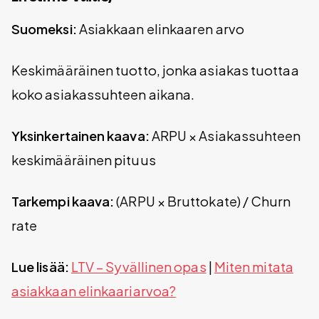
Suomeksi:
Asiakkaan elinkaaren arvo
Keskimääräinen tuotto, jonka asiakas tuottaa
koko asiakassuhteen aikana.
Yksinkertainen kaava:
ARPU × Asiakassuhteen
keskimääräinen pituus
Tarkempi kaava:
(ARPU × Bruttokate) / Churn
rate
Lue lisää:
LTV – Syvällinen opas
|
Miten mitata
asiakkaan elinkaariarvoa?