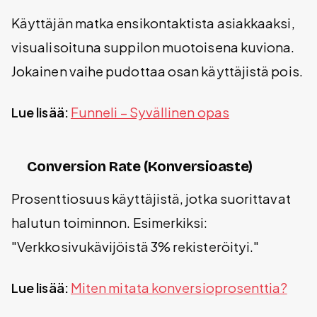
Käyttäjän matka ensikontaktista asiakkaaksi,
visualisoituna suppilon muotoisena kuviona.
Jokainen vaihe pudottaa osan käyttäjistä pois.
Lue lisää:
Funneli – Syvällinen opas
Conversion Rate (Konversioaste)
Prosenttiosuus käyttäjistä, jotka suorittavat
halutun toiminnon. Esimerkiksi:
"Verkkosivukävijöistä 3% rekisteröityi."
Lue lisää:
Miten mitata konversioprosenttia?