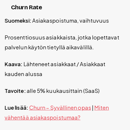
Churn Rate
Suomeksi:
Asiakaspoistuma, vaihtuvuus
Prosenttiosuus asiakkaista, jotka lopettavat
palvelun käytön tietyllä aikavälillä.
Kaava:
Lähteneet asiakkaat / Asiakkaat
kauden alussa
Tavoite:
alle 5% kuukausittain (SaaS)
Lue lisää:
Churn – Syvällinen opas
|
Miten
vähentää asiakaspoistumaa?