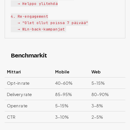
   → Helppo ylitehdä

4. Re-engagement

   → "Olet ollut poissa 7 päivää"

Benchmarkit
Mittari
Mobile
Web
Opt-in rate
40-60%
5-15%
Delivery rate
85-95%
80-90%
Open rate
5-15%
3-8%
CTR
3-10%
2-5%