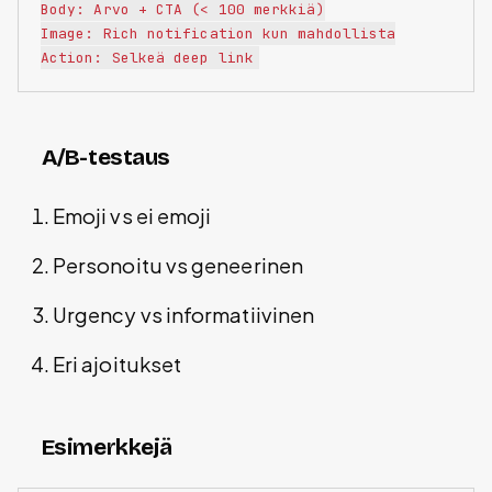
Body: Arvo + CTA (< 100 merkkiä)

Image: Rich notification kun mahdollista

A/B-testaus
Emoji vs ei emoji
Personoitu vs geneerinen
Urgency vs informatiivinen
Eri ajoitukset
Esimerkkejä