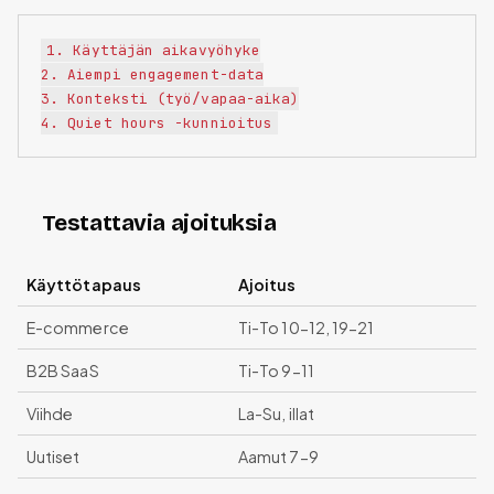
1. Käyttäjän aikavyöhyke

2. Aiempi engagement-data

3. Konteksti (työ/vapaa-aika)

Testattavia ajoituksia
Käyttötapaus
Ajoitus
E-commerce
Ti-To 10-12, 19-21
B2B SaaS
Ti-To 9-11
Viihde
La-Su, illat
Uutiset
Aamut 7-9