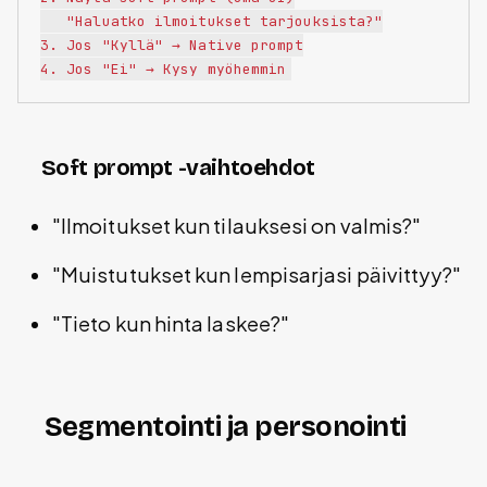
   "Haluatko ilmoitukset tarjouksista?"

3. Jos "Kyllä" → Native prompt

Soft prompt -vaihtoehdot
"Ilmoitukset kun tilauksesi on valmis?"
"Muistutukset kun lempisarjasi päivittyy?"
"Tieto kun hinta laskee?"
Segmentointi ja personointi