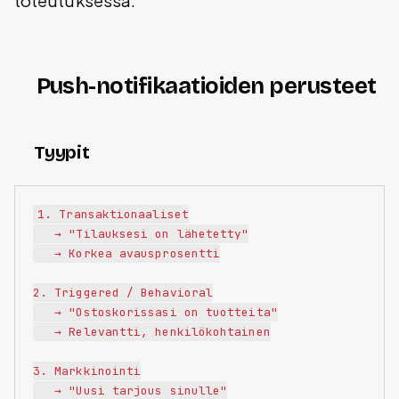
toteutuksessa.
Push-notifikaatioiden perusteet
Tyypit
1. Transaktionaaliset

   → "Tilauksesi on lähetetty"

   → Korkea avausprosentti

2. Triggered / Behavioral

   → "Ostoskorissasi on tuotteita"

   → Relevantti, henkilökohtainen

3. Markkinointi

   → "Uusi tarjous sinulle"
