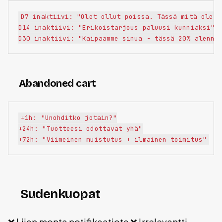
D7 inaktiivi: "Olet ollut poissa. Tässä mitä olet m
D14 inaktiivi: "Erikoistarjous paluusi kunniaksi"

Abandoned cart
+1h: "Unohditko jotain?"

+24h: "Tuotteesi odottavat yhä"

Sudenkuopat
❌ Liian monta notifikaatiota ❌ Irrelevantti