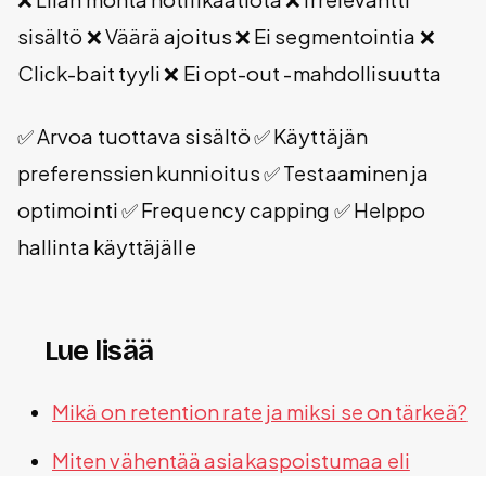
sisältö ❌ Väärä ajoitus ❌ Ei segmentointia ❌
Click-bait tyyli ❌ Ei opt-out -mahdollisuutta
✅ Arvoa tuottava sisältö ✅ Käyttäjän
preferenssien kunnioitus ✅ Testaaminen ja
optimointi ✅ Frequency capping ✅ Helppo
hallinta käyttäjälle
Lue lisää
Mikä on retention rate ja miksi se on tärkeä?
Miten vähentää asiakaspoistumaa eli