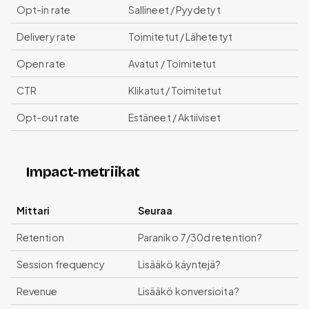
Opt-in rate
Sallineet / Pyydetyt
Delivery rate
Toimitetut / Lähetetyt
Open rate
Avatut / Toimitetut
CTR
Klikatut / Toimitetut
Opt-out rate
Estäneet / Aktiiviset
Impact-metriikat
Mittari
Seuraa
Retention
Paraniko 7/30d retention?
Session frequency
Lisääkö käyntejä?
Revenue
Lisääkö konversioita?