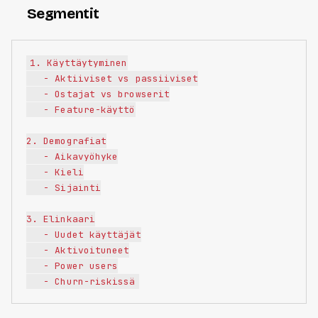
Segmentit
1. Käyttäytyminen

   - Aktiiviset vs passiiviset

   - Ostajat vs browserit

   - Feature-käyttö

2. Demografiat

   - Aikavyöhyke

   - Kieli

   - Sijainti

3. Elinkaari

   - Uudet käyttäjät

   - Aktivoituneet

   - Power users
