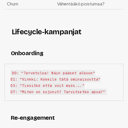
Churn
Vähentääkö poistumaa?
Lifecycle-kampanjat
Onboarding
D0: "Tervetuloa! Näin pääset alkuun"

D1: "Vinkki: Kokeile tätä ominaisuutta"

D3: "Tiesitkö että voit myös..."

Re-engagement