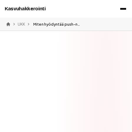
Kasvuhakkerointi
UKK
Miten hyödyntää push-notifikaatioita kasvussa
Etusivu