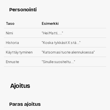
Personointi
Taso
Esimerkki
Nimi
"Hei Matti, ..."
Historia
"Koska tykkäsit X:stä..."
Käyttäytyminen
"Katsomasi tuote alennuksessa"
Ennuste
"Sinulle suositeltu..."
Ajoitus
Paras ajoitus