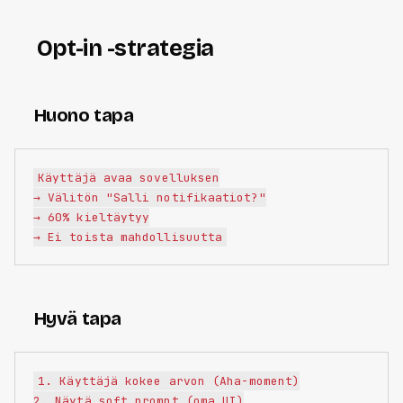
Opt-in -strategia
Huono tapa
Käyttäjä avaa sovelluksen

→ Välitön "Salli notifikaatiot?"

→ 60% kieltäytyy

Hyvä tapa
1. Käyttäjä kokee arvon (Aha-moment)

2. Näytä soft prompt (oma UI)
