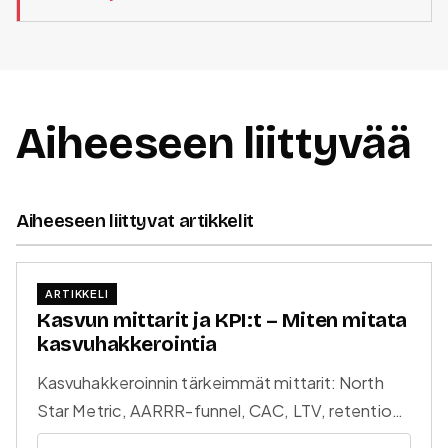
Aiheeseen liittyvää
Aiheeseen liittyvat artikkelit
ARTIKKELI
Kasvun mittarit ja KPI:t – Miten mitata
kasvuhakkerointia
Kasvuhakkeroinnin tärkeimmät mittarit: North
Star Metric, AARRR-funnel, CAC, LTV, retention
rate ja NRR. Miten valita oikeat KPI:t ja rakentaa