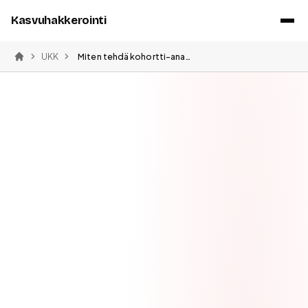
Kasvuhakkerointi
UKK
Miten tehdä kohortti-analyysi
Etusivu