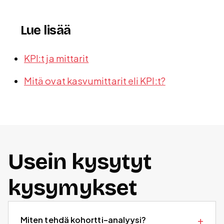
Lue lisää
KPI:t ja mittarit
Mitä ovat kasvumittarit eli KPI:t?
Usein kysytyt
kysymykset
Miten tehdä kohortti-analyysi?