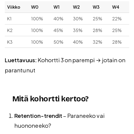
Viikko
W0
W1
W2
W3
W4
K1
100%
40%
30%
25%
22%
K2
100%
45%
35%
28%
25%
K3
100%
50%
40%
32%
28%
Luettavuus:
Kohortti 3 on parempi → jotain on
parantunut
Mitä kohortti kertoo?
Retention-trendit
– Paraneeko vai
huononeeko?