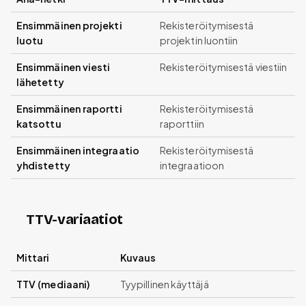
Ensimmäinen projekti
Rekisteröitymisestä
luotu
projektin luontiin
Ensimmäinen viesti
Rekisteröitymisestä viestiin
lähetetty
Ensimmäinen raportti
Rekisteröitymisestä
katsottu
raporttiin
Ensimmäinen integraatio
Rekisteröitymisestä
yhdistetty
integraatioon
TTV-variaatiot
Mittari
Kuvaus
TTV (mediaani)
Tyypillinen käyttäjä