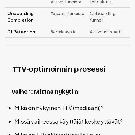
aktivoituneista
tehokkuus
Onboarding
% suorittaneista
Onboarding-
Completion
funneli
D1 Retention
% palaavista
Aktivoinnin laatu
TTV-optimoinnin prosessi
Vaihe 1: Mittaa nykytila
Mikä on nykyinen TTV (mediaani)?
Missä vaiheessa käyttäjät keskeyttävät?
Mikä on TTV aktivoituneille vs. ei-