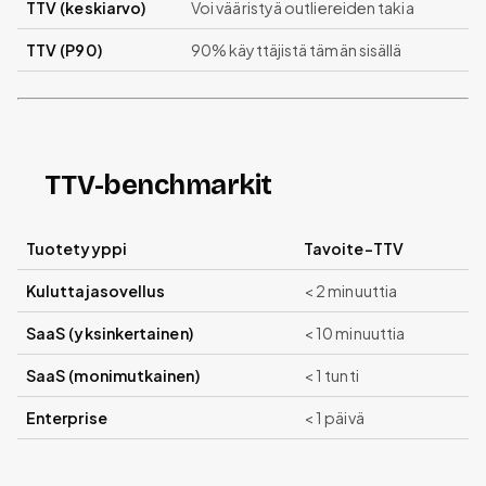
TTV (keskiarvo)
Voi vääristyä outliereiden takia
TTV (P90)
90% käyttäjistä tämän sisällä
TTV-benchmarkit
Tuotetyyppi
Tavoite-TTV
Kuluttajasovellus
< 2 minuuttia
SaaS (yksinkertainen)
< 10 minuuttia
SaaS (monimutkainen)
< 1 tunti
Enterprise
< 1 päivä