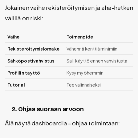
Jokainen vaihe rekisteröitymisen ja aha-hetken
välillä on riski:
Vaihe
Toimenpide
Rekisteröitymislomake
Vähennä kenttiä minimiin
Sähköpostivahvistus
Salli käyttö ennen vahvistusta
Profiilin täyttö
Kysy myöhemmin
Tutorial
Tee valinnaiseksi
2. Ohjaa suoraan arvoon
Älä näytä dashboardia – ohjaa toimintaan: