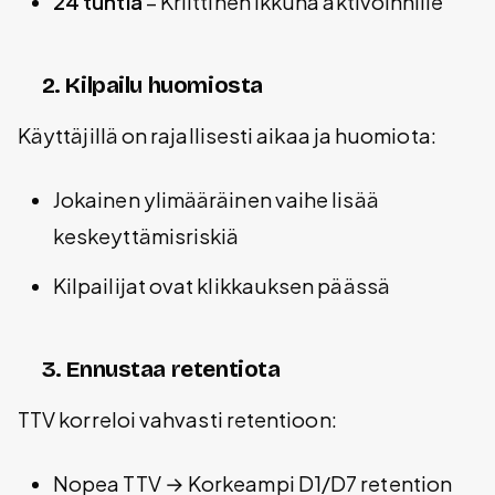
24 tuntia
– Kriittinen ikkuna aktivoinnille
2. Kilpailu huomiosta
Käyttäjillä on rajallisesti aikaa ja huomiota:
Jokainen ylimääräinen vaihe lisää
keskeyttämisriskiä
Kilpailijat ovat klikkauksen päässä
3. Ennustaa retentiota
TTV korreloi vahvasti retentioon:
Nopea TTV → Korkeampi D1/D7 retention