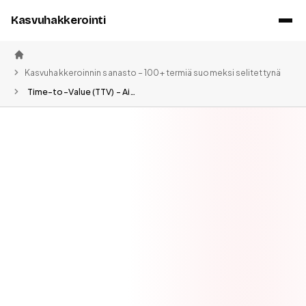
Kasvuhakkerointi
Etusivu
Kasvuhakkeroinnin sanasto – 100+ termiä suomeksi selitettynä
Time-to-Value (TTV) – Aika arvon kokemiseen