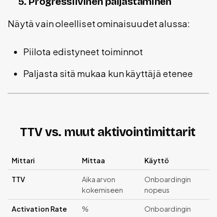
5. Progressiivinen paljastaminen
Näytä vain oleelliset ominaisuudet alussa:
Piilota edistyneet toiminnot
Paljasta sitä mukaa kun käyttäjä etenee
TTV vs. muut aktivointimittarit
Mittari
Mittaa
Käyttö
TTV
Aika arvon
Onboardingin
kokemiseen
nopeus
Activation Rate
%
Onboardingin