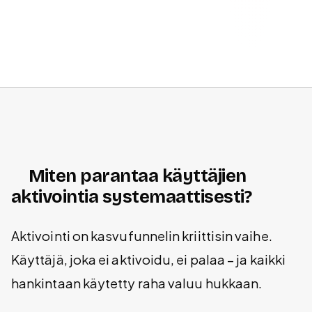
Miten parantaa käyttäjien
aktivointia systemaattisesti?
Aktivointi on kasvufunnelin kriittisin vaihe.
Käyttäjä, joka ei aktivoidu, ei palaa – ja kaikki
hankintaan käytetty raha valuu hukkaan.