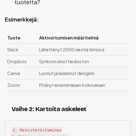
tuotetta?
Esimerkkejä:
Tuote
Aktivoitumisen määritelmä
Slack
Lähettänyt 2000 viestiä tiimissä
Dropbox
Synkronoinut tiedoston
Canva
Luonut ja ladannut designin
Zoom
Pitänyt ensimmäisen kokouksen
Vaihe 2: Kartoita askeleet
1. Rekisteröityminen
