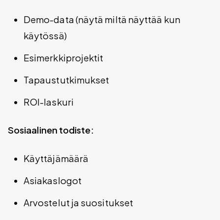
Demo-data (näytä miltä näyttää kun
käytössä)
Esimerkkiprojektit
Tapaustutkimukset
ROI-laskuri
Sosiaalinen todiste:
Käyttäjämäärä
Asiakaslogot
Arvostelut ja suositukset