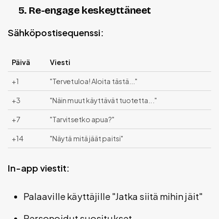
5. Re-engage keskeyttäneet
Sähköpostisequenssi:
Päivä
Viesti
+1
"Tervetuloa! Aloita tästä..."
+3
"Näin muut käyttävät tuotetta..."
+7
"Tarvitsetko apua?"
+14
"Näytä mitä jäät paitsi"
In-app viestit:
Palaaville käyttäjille "Jatka siitä mihin jäit"
Personoidut suositukset