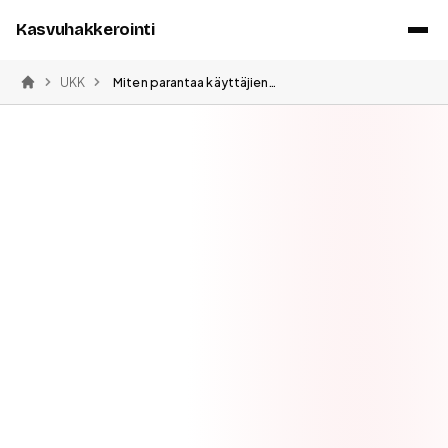
Kasvuhakkerointi
UKK
Miten parantaa käyttäjien aktivointia systemaattisesti
Etusivu