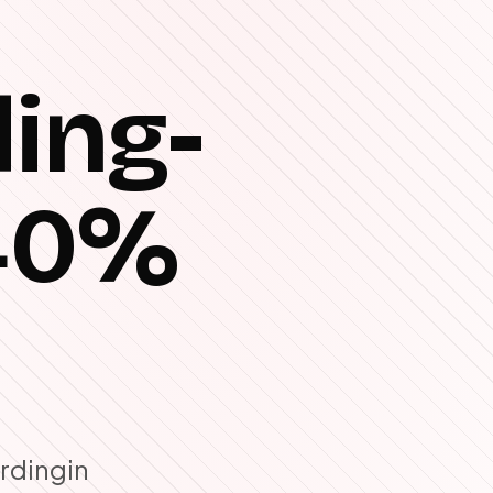
ing-
+40%
rdingin