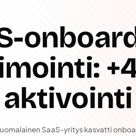
S-onboard
imointi: 
aktivointi
suomalainen SaaS-yritys kasvatti onboa