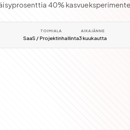
äisyprosenttia 40% kasvueksperimentei
TOIMIALA
AIKAJÄNNE
SaaS / Projektinhallinta
3 kuukautta