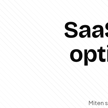
Saa
opt
Miten 