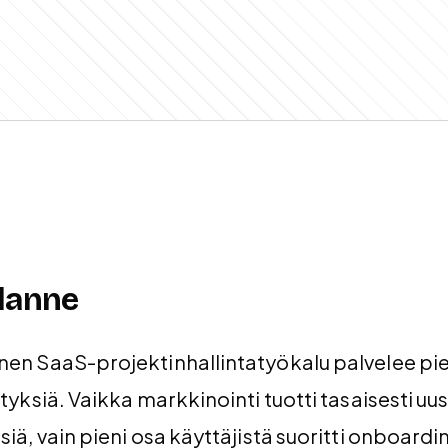
ilanne
nen SaaS-projektinhallintatyökalu palvelee pie
ityksiä. Vaikka markkinointi tuotti tasaisesti uus
siä, vain pieni osa käyttäjistä suoritti onboard