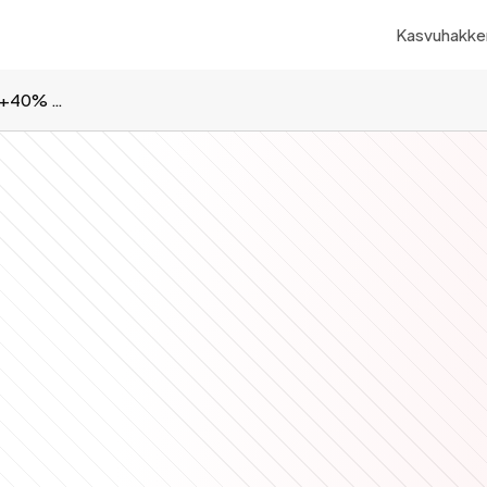
Kasvuhakker
SaaS-onboarding-optimointi: +40% aktivointi