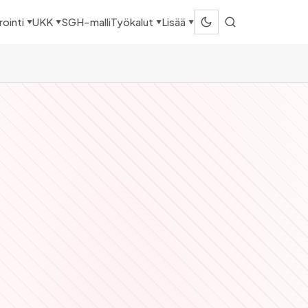
SGH-malli
ointi
UKK
Työkalut
Lisää
▼
▼
▼
▼