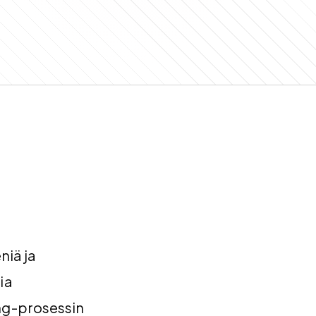
niä ja
ia
ing-prosessin