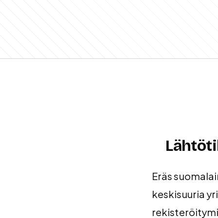
Lähtöt
Eräs suomalai
keskisuuria yr
rekisteröitymi