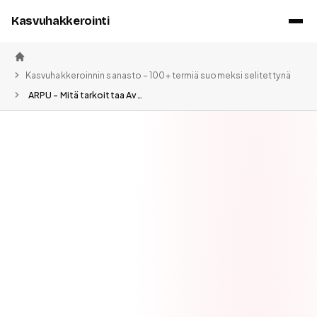
Kasvuhakkerointi
Etusivu
Kasvuhakkeroinnin sanasto – 100+ termiä suomeksi selitettynä
ARPU – Mitä tarkoittaa Average Revenue Per User ja miten lasketaan