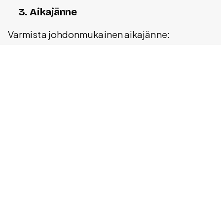
3. Aikajänne
Varmista johdonmukainen aikajänne:
Kuukausittainen ARPU vs. vuosittainen
Vertaa samoja aikajaksoja
Liittyvät termit
LTV (Lifetime Value)
– Asiakkaan elinkaaren
arvo
MRR (Monthly Recurring Revenue)
–