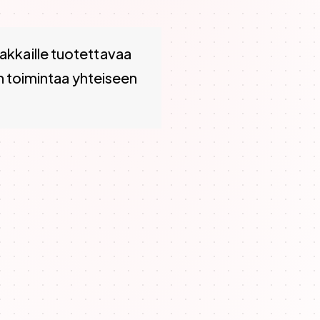
ttavaa arvoa ja ennustaa pitkän aikavälin kasvua. Se ohj
iakkaille tuotettavaa
n toimintaa yhteiseen