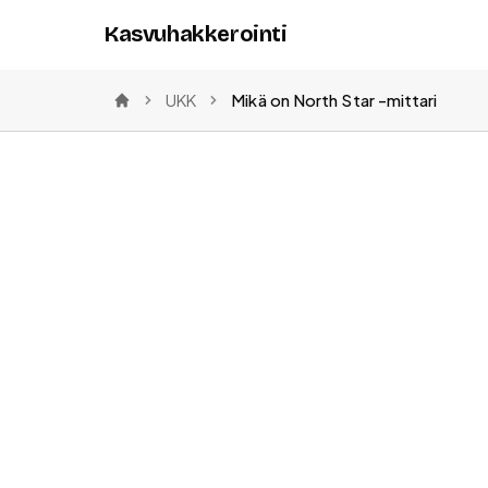
Kasvuhakkerointi
UKK
Mikä on North Star -mittari
Etusivu