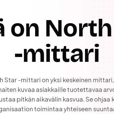
 on North
-mittari
h Star -mittari on yksi keskeinen mittari,
aiten kuvaa asiakkaille tuotettavaa arv
staa pitkän aikavälin kasvua. Se ohjaa
ganisaation toimintaa yhteiseen suunta