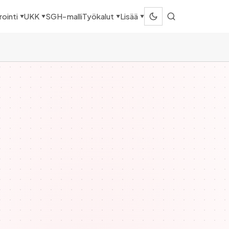
SGH-malli
ointi
UKK
Työkalut
Lisää
▼
▼
▼
▼