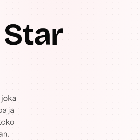
 Star
 joka
oa ja
 koko
an.