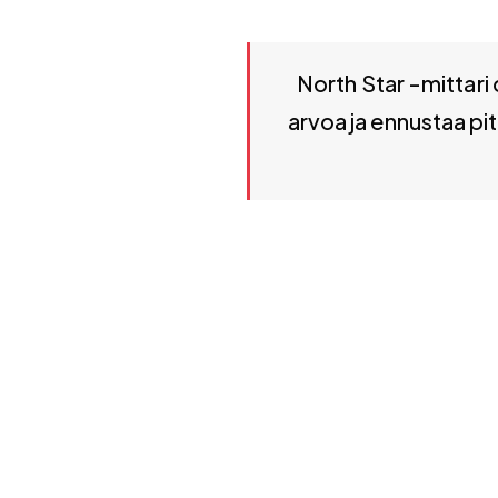
North Star -mittari on yksi 
North Star -mittari 
arvoa ja ennustaa pi