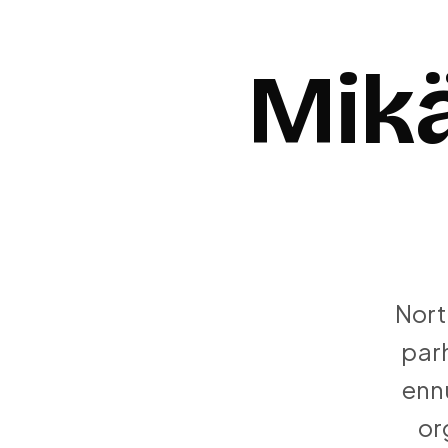
Mikä
Nort
parh
ennu
or