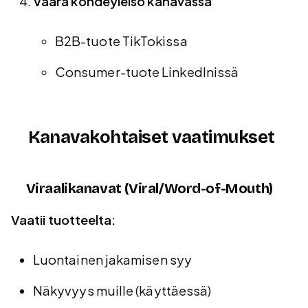
Väärä kohdeyleisö kanavassa
B2B-tuote TikTokissa
Consumer-tuote LinkedInissä
Kanavakohtaiset vaatimukset
Viraalikanavat (Viral/Word-of-Mouth)
Vaatii tuotteelta:
Luontainen jakamisen syy
Näkyvyys muille (käyttäessä)