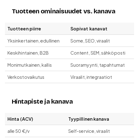
Tuotteen ominaisuudet vs. kanava
Tuotteen piirre
Sopivat kanavat
Yksinkertainen, edullinen
Some, SEO, viraalit
Keskihintainen, B2B
Content, SEM, sähköposti
Monimutkainen, kallis
Suoramyynti, tapahtumat
Verkostovaikutus
Viraalit, integraatiot
Hintapiste ja kanava
Hinta (ACV)
Tyypillinen kanava
alle 50 €/v
Self-service, viraalit