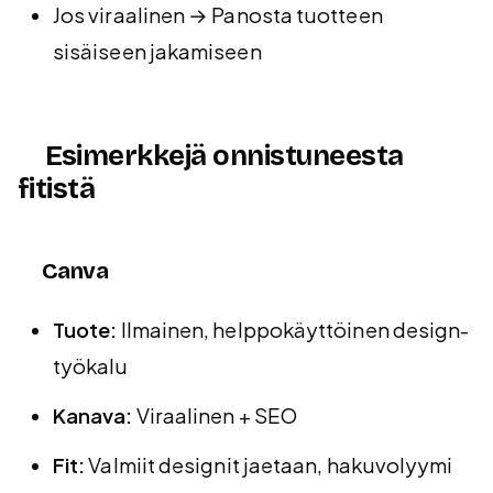
Jos viraalinen → Panosta tuotteen
sisäiseen jakamiseen
Esimerkkejä onnistuneesta
fitistä
Canva
Tuote:
Ilmainen, helppokäyttöinen design-
työkalu
Kanava:
Viraalinen + SEO
Fit:
Valmiit designit jaetaan, hakuvolyymi