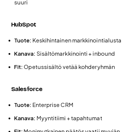
suuri
HubSpot
Tuote:
Keskihintainen markkinointialusta
Kanava:
Sisältömarkkinointi + inbound
Fit:
Opetussisältö vetää kohderyhmän
Salesforce
Tuote:
Enterprise CRM
Kanava:
Myyntitiimi + tapahtumat
Fit:
Monimutkainen päätös vaatii myyjän