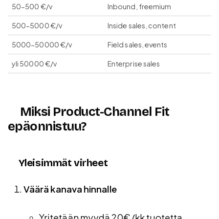
50-500 €/v
Inbound, freemium
500-5000 €/v
Inside sales, content
5000-50000 €/v
Field sales, events
yli 50000 €/v
Enterprise sales
Miksi Product-Channel Fit
epäonnistuu?
Yleisimmät virheet
Väärä kanava hinnalle
Yritetään myydä 20€/kk tuotetta