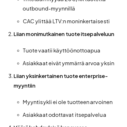
outbound-myynnillä
CAC ylittää LTV:n moninkertaisesti
Liian monimutkainen tuote itsepalveluun
Tuote vaatii käyttöönottoapua
Asiakkaat eivät ymmärrä arvoa yksin
Liian yksinkertainen tuote enterprise-
myyntiin
Myyntisykli ei ole tuotteen arvoinen
Asiakkaat odottavat itsepalvelua