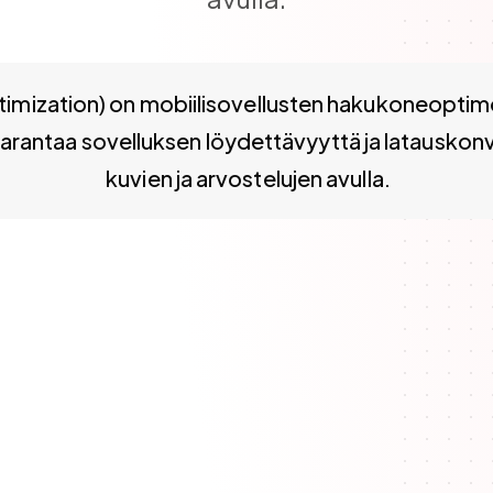
) on mobiilisovellusten hakukoneoptimointi App Storessa
mization) on mobiilisovellusten hakukoneoptimo
arantaa sovelluksen löydettävyyttä ja latauskonv
kuvien ja arvostelujen avulla.