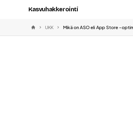
Kasvuhakkerointi
UKK
Mikä on ASO eli App Store -optim
Etusivu