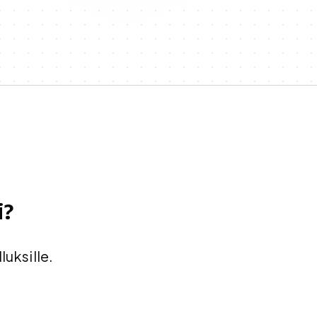
i?
uksille.