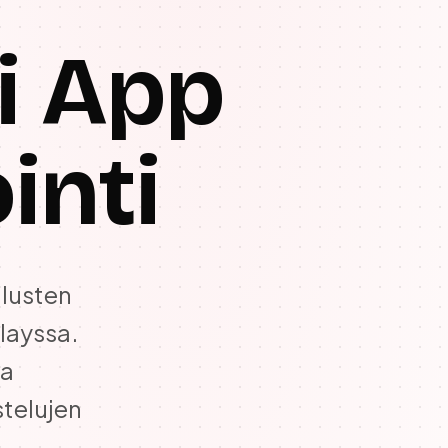
i App
inti
llusten
layssa.
ja
stelujen