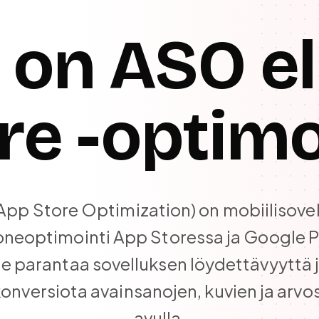
 on ASO el
re -optimo
pp Store Optimization) on mobiilisove
neoptimointi App Storessa ja Google P
e parantaa sovelluksen löydettävyyttä 
onversiota avainsanojen, kuvien ja arvo
avulla.