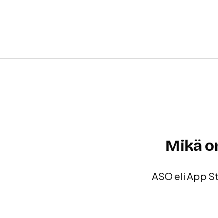
Mikä on
ASO eli App St