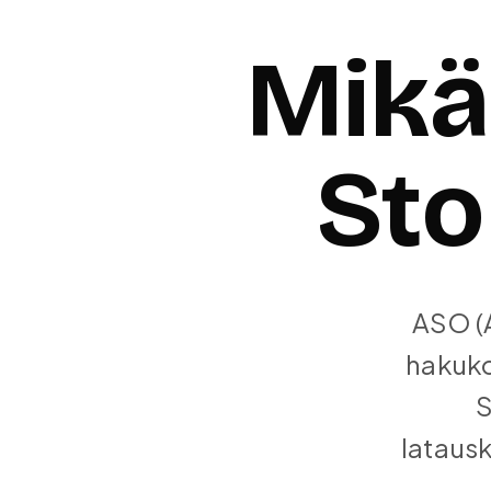
Mikä
Sto
ASO (A
hakuko
S
latausk