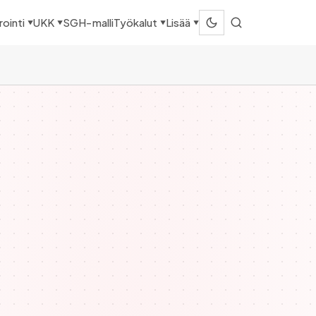
SGH-malli
ointi
UKK
Työkalut
Lisää
▼
▼
▼
▼