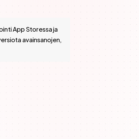
 ja Google Playssa. Se parantaa sovelluksen löydettävyy
inti App Storessa ja
ersiota avainsanojen,