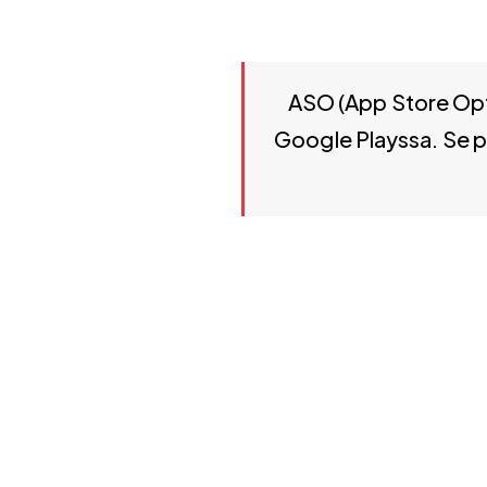
ASO (App Store Optimization
ASO (App Store Opti
Google Playssa. Se p