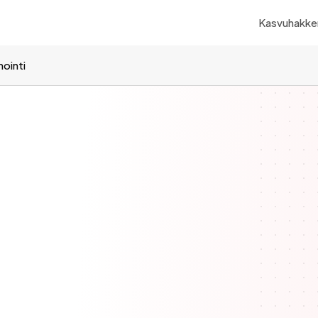
Kasvuhakker
ointi