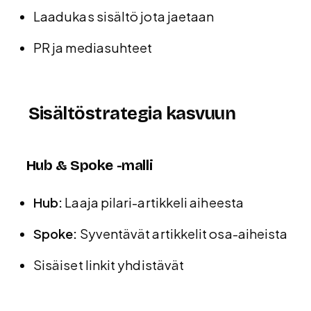
Laadukas sisältö jota jaetaan
PR ja mediasuhteet
Sisältöstrategia kasvuun
Hub & Spoke -malli
Hub:
Laaja pilari-artikkeli aiheesta
Spoke:
Syventävät artikkelit osa-aiheista
Sisäiset linkit yhdistävät