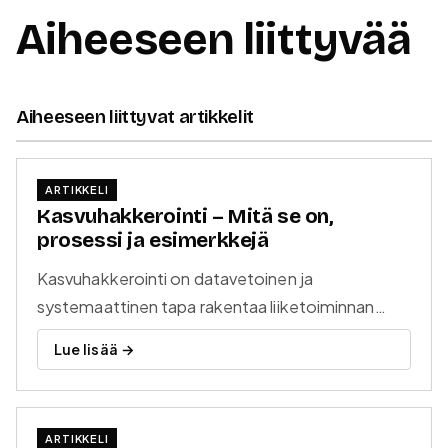
Aiheeseen liittyvää
Aiheeseen liittyvat artikkelit
ARTIKKELI
Kasvuhakkerointi – Mitä se on,
prosessi ja esimerkkejä
Kasvuhakkerointi on datavetoinen ja
systemaattinen tapa rakentaa liiketoiminnan
kasvua. AARRR-malli, mittarit, kasvutiimi ja
Lue lisää →
käytännön esimerkkejä. Kattava opas
kasvuhakkerointiin.
ARTIKKELI