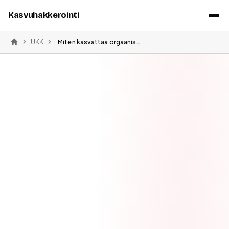
Kasvuhakkerointi
UKK
Miten kasvattaa orgaanista liikennettä
Etusivu