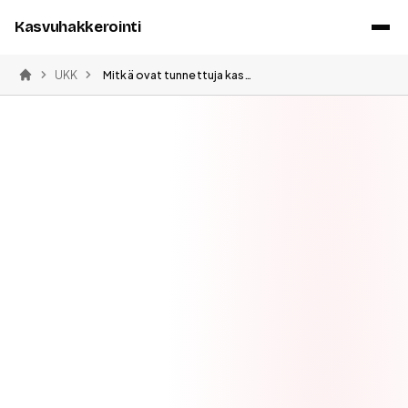
Kasvuhakkerointi
UKK
Mitkä ovat tunnettuja kasvuhakkerointiesimerkkejä
Etusivu