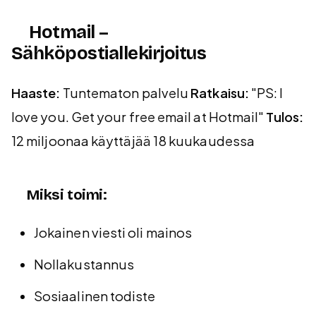
Hotmail –
Sähköpostiallekirjoitus
Haaste:
Tuntematon palvelu
Ratkaisu:
"PS: I
love you. Get your free email at Hotmail"
Tulos:
12 miljoonaa käyttäjää 18 kuukaudessa
Miksi toimi:
Jokainen viesti oli mainos
Nollakustannus
Sosiaalinen todiste