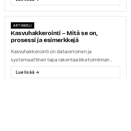
mekanismit.
ARTIKKELI
Kasvuhakkerointi – Mitä se on,
prosessi ja esimerkkejä
Kasvuhakkerointi on datavetoinen ja
systemaattinen tapa rakentaa liiketoiminnan
kasvua. AARRR-malli, mittarit, kasvutiimi ja
Lue lisää →
käytännön esimerkkejä. Kattava opas
kasvuhakkerointiin.
Aiheeseen liittyvat kysymykset
UKK
Mikä on activation funnel?