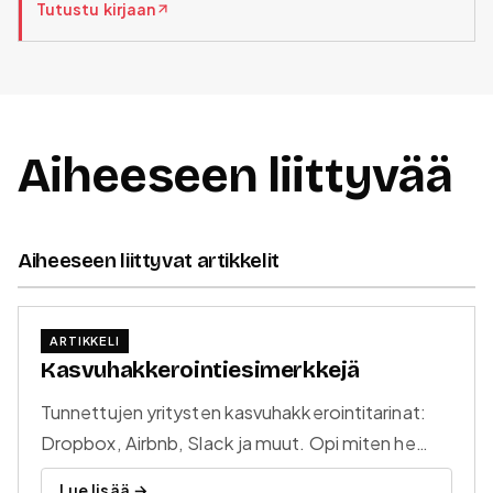
Tutustu kirjaan
Aiheeseen liittyvää
Aiheeseen liittyvat artikkelit
ARTIKKELI
Kasvuhakkerointiesimerkkejä
Tunnettujen yritysten kasvuhakkerointitarinat:
Dropbox, Airbnb, Slack ja muut. Opi miten he
löysivät skaalautuvat kasvukanavat ja -
Lue lisää →