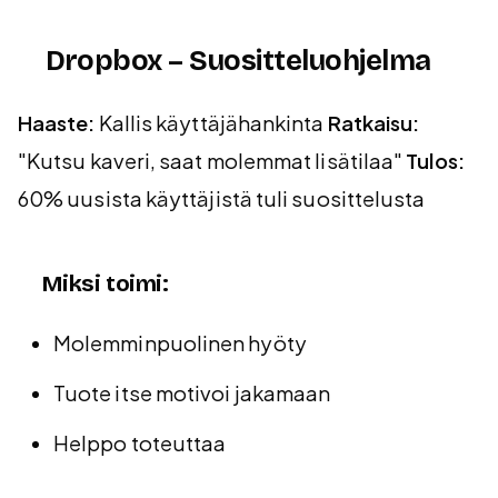
Dropbox – Suositteluohjelma
Haaste:
Kallis käyttäjähankinta
Ratkaisu:
"Kutsu kaveri, saat molemmat lisätilaa"
Tulos:
60% uusista käyttäjistä tuli suosittelusta
Miksi toimi:
Molemminpuolinen hyöty
Tuote itse motivoi jakamaan
Helppo toteuttaa