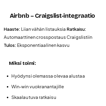
Airbnb – Craigslist-integraatio
Haaste:
Liian vähän listauksia
Ratkaisu:
Automaattinen crosspostaus Craigslistiin
Tulos:
Eksponentiaalinen kasvu
Miksi toimi:
Hyödynsi olemassa olevaa alustaa
Win-win vuokranantajille
Skaalautuva ratkaisu