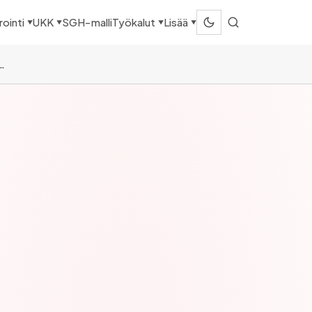
SGH-malli
ointi
UKK
Työkalut
Lisää
▼
▼
▼
▼
bility) – Mitä tarkoittaa ja miten rakentaa