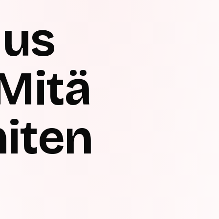
uus
 Mitä
miten