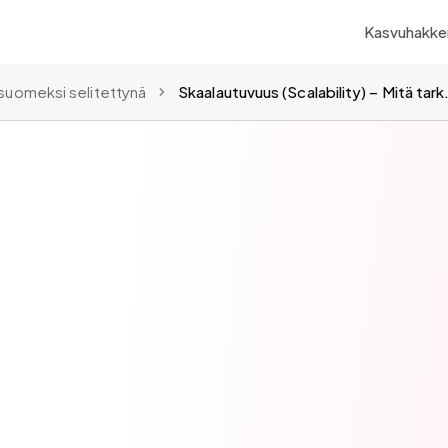
Kasvuhakker
suomeksi selitettynä
Skaalautuvuus (Scala