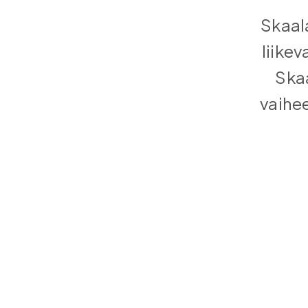
Skaal
liike
Skaa
vaihe