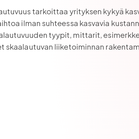
autuvuus tarkoittaa yrityksen kykyä kas
vaihtoa ilman suhteessa kasvavia kustann
lautuvuuden tyypit, mittarit, esimerkke
et skaalautuvan liiketoiminnan rakentam