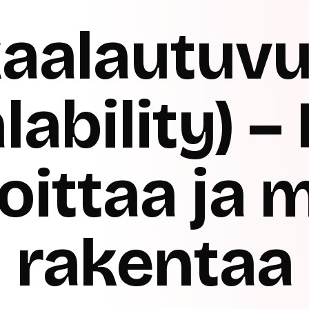
aalautuv
lability) –
oittaa ja 
rakentaa