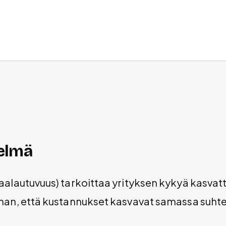
elmä
aalautuvuus) tarkoittaa yrityksen kykyä kasvat
ilman, että kustannukset kasvavat samassa suht