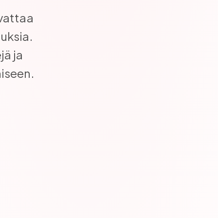
vattaa
uksia.
jä ja
iseen.