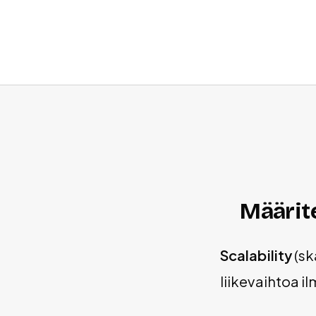
Määrit
Scalability
(sk
liikevaihtoa 