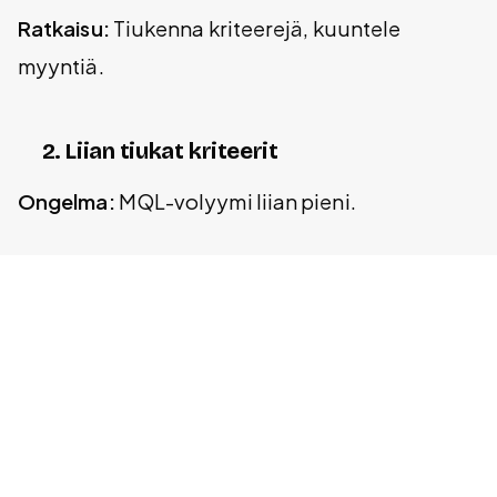
Ratkaisu:
Tiukenna kriteerejä, kuuntele
myyntiä.
2. Liian tiukat kriteerit
Ongelma:
MQL-volyymi liian pieni.
Ratkaisu:
Löysennä, testaa.
3. Ei yhteistä määritelmää
Ongelma:
Markkinointi ja myynti eri linjoilla.
Ratkaisu:
Yhteinen workshop, SLA.