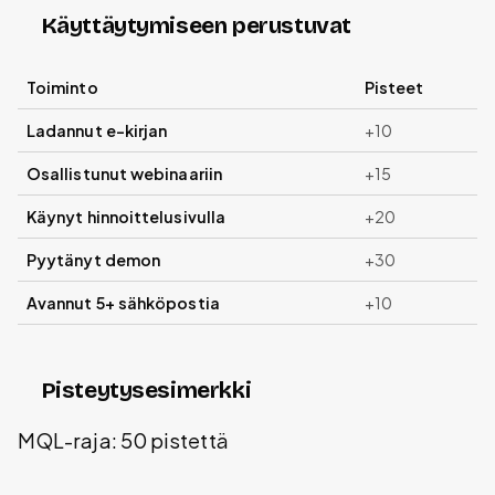
Käyttäytymiseen perustuvat
Toiminto
Pisteet
Ladannut e-kirjan
+10
Osallistunut webinaariin
+15
Käynyt hinnoittelusivulla
+20
Pyytänyt demon
+30
Avannut 5+ sähköpostia
+10
Pisteytysesimerkki
MQL-raja: 50 pistettä