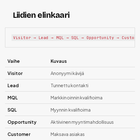
Liidien elinkaari
Vaihe
Kuvaus
Visitor
Anonyymi kävijä
Lead
Tunnettu kontakti
MQL
Markkinoinnin kvalifioima
SQL
Myynnin kvalifioima
Opportunity
Aktiivinen myyntimahdollisuus
Customer
Maksava asiakas