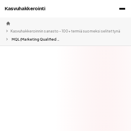
Kasvuhakkerointi
Etusivu
Kasvuhakkeroinnin sanasto – 100+ termiä suomeksi selitettynä
MQL (Marketing Qualified Lead) – Markkinoinnin kvalifioima liidi