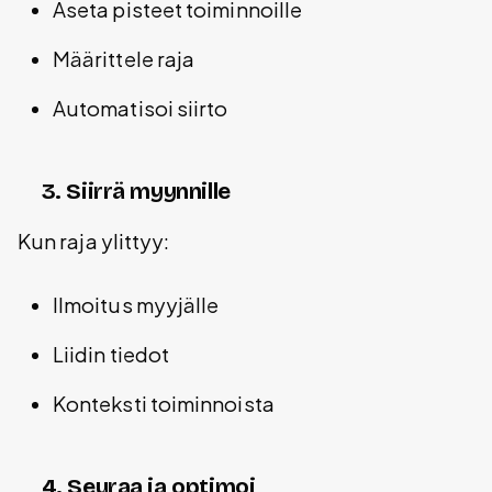
Aseta pisteet toiminnoille
Määrittele raja
Automatisoi siirto
3. Siirrä myynnille
Kun raja ylittyy:
Ilmoitus myyjälle
Liidin tiedot
Konteksti toiminnoista
4. Seuraa ja optimoi