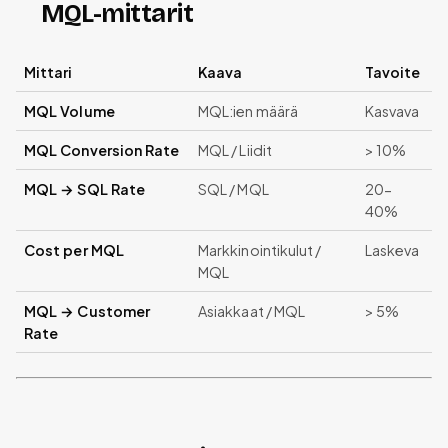
MQL-mittarit
Mittari
Kaava
Tavoite
MQL Volume
MQL:ien määrä
Kasvava
MQL Conversion Rate
MQL / Liidit
> 10%
MQL → SQL Rate
SQL / MQL
20-
40%
Cost per MQL
Markkinointikulut /
Laskeva
MQL
MQL → Customer
Asiakkaat / MQL
> 5%
Rate