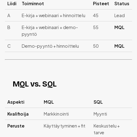
Liidi
Toiminnot
Pisteet
Status
A
E-kirja + webinaari + hinnoittelu
45
Lead
B
E-kirja + webinaari + demo-
55
MQL
pyyntö
C
Demo-pyyntö + hinnoittelu
50
MQL
MQL vs. SQL
Aspekti
MQL
SQL
Kvalifioija
Markkinointi
Myynti
Peruste
Käyttäytyminen + fit
Keskustelu +
tarve