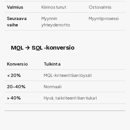
Valmius
Kiinnostunut
Ostovalmis
Seuraava
Myynnin
Myyntiprosessi
vaihe
yhteydenotto
MQL → SQL -konversio
Konversio
Tulkinta
< 20%
MQL-kriteerit liian löysät
20-40%
Normaali
> 40%
Hyvä, tai kriteerit liian tiukat