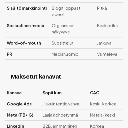
Sisältömarkkinointi
Blogit, oppaat,
Pitkä
videot
Sosiaalinen media
Orgaaninen
Keskipitkä
näkyvyys
Word-of-mouth
Suosittelut
Jatkuva
PR
Mediahuomio
Vaihteleva
Maksetut kanavat
Kanava
Sopii kun
CAC
Google Ads
Hakuintentio vahva
Keski-korkea
Meta (FB/IG)
Laaja kohderyhmä
Matala-keski
LinkedIn
B2B, ammatillinen
Korkea