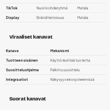
TikTok
Nuori kohderyhmä
Matala
Display
Bränditietoisuus
Matala
Viraaliset kanavat
Kanava
Mekanismi
Tuotteen sisäinen
Käyttö levittää tuotetta
Suositteluohjelma
Palkittu suosittelu
Integraatiot
Näkyvyys ekosysteemissä
Suorat kanavat