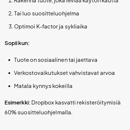
Rakenna tuote, joka leviää käytön kautta
Tai luo suositteluohjelma
Optimoi K-factor ja sykliaika
Sopii kun:
Tuote on sosiaalinen tai jaettava
Verkostovaikutukset vahvistavat arvoa
Matala kynnys kokeilla
Esimerkki:
Dropbox kasvatti rekisteröitymisiä
60% suositteluohjelmalla.