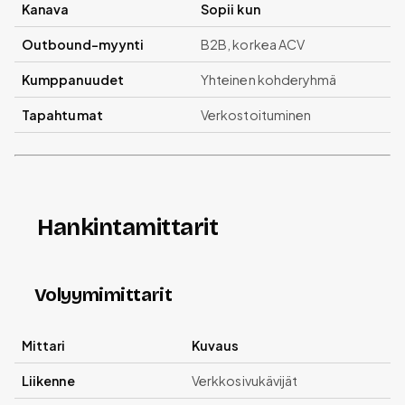
Kanava
Sopii kun
Outbound-myynti
B2B, korkea ACV
Kumppanuudet
Yhteinen kohderyhmä
Tapahtumat
Verkostoituminen
Hankintamittarit
Volyymimittarit
Mittari
Kuvaus
Liikenne
Verkkosivukävijät