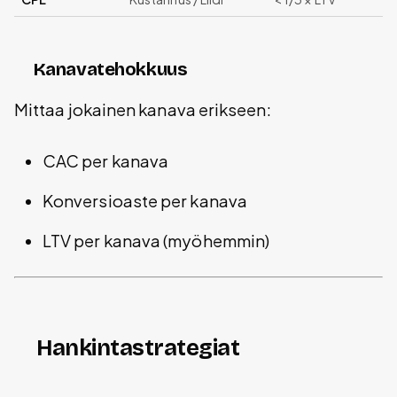
Kanavatehokkuus
Mittaa jokainen kanava erikseen:
CAC per kanava
Konversioaste per kanava
LTV per kanava (myöhemmin)
Hankintastrategiat