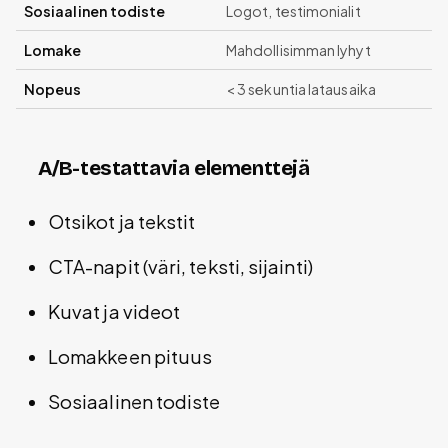
Sosiaalinen todiste
Logot, testimonialit
Lomake
Mahdollisimman lyhyt
Nopeus
< 3 sekuntia latausaika
A/B-testattavia elementtejä
Otsikot ja tekstit
CTA-napit (väri, teksti, sijainti)
Kuvat ja videot
Lomakkeen pituus
Sosiaalinen todiste