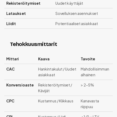
Rekisteröitymiset
Uudet käyttäjät
Lataukset
Sovelluksen asennukset
Liidit
Potentiaaliset asiakkaat
Tehokkuusmittarit
Mittari
Kaava
Tavoite
CAC
Hankintakulut / Uudet
Mahdollisimman
asiakkaat
alhainen
Konversioaste
Rekisteröitymiset /
> 2-5%
Kävijät
CPC
Kustannus / Klikkaus
Kanavasta
riippuu
CPL
Kustannus / Liidi
< 1/3 × LTV