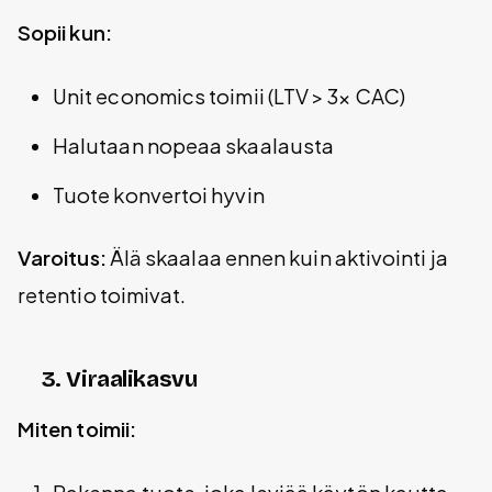
Sopii kun:
Unit economics toimii (LTV > 3× CAC)
Halutaan nopeaa skaalausta
Tuote konvertoi hyvin
Varoitus:
Älä skaalaa ennen kuin aktivointi ja
retentio toimivat.
3. Viraalikasvu
Miten toimii: