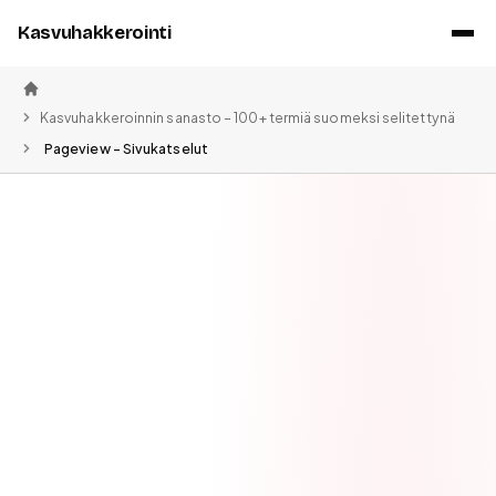
Kasvuhakkerointi
Etusivu
Kasvuhakkeroinnin sanasto – 100+ termiä suomeksi selitettynä
Pageview – Sivukatselut