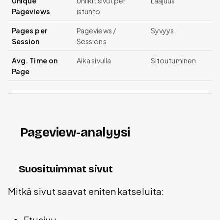
Unique
Uniikit sivut per
Laajuus
Pageviews
istunto
Pages per
Pageviews /
Syvyys
Session
Sessions
Avg. Time on
Aika sivulla
Sitoutuminen
Page
Pageview-analyysi
Suosituimmat sivut
Mitkä sivut saavat eniten katseluita:
Etusivu