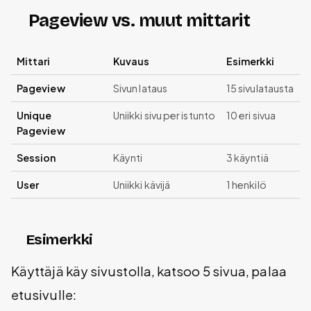
Pageview vs. muut mittarit
Mittari
Kuvaus
Esimerkki
Pageview
Sivun lataus
15 sivulatausta
Unique
Uniikki sivu per istunto
10 eri sivua
Pageview
Session
Käynti
3 käyntiä
User
Uniikki kävijä
1 henkilö
Esimerkki
Käyttäjä käy sivustolla, katsoo 5 sivua, palaa
etusivulle: