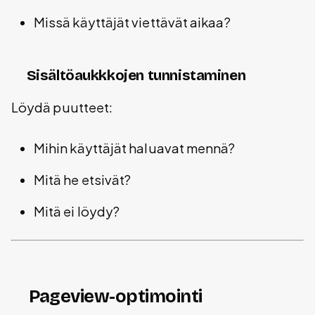
Missä käyttäjät viettävät aikaa?
Sisältöaukkkojen tunnistaminen
Löydä puutteet:
Mihin käyttäjät haluavat mennä?
Mitä he etsivät?
Mitä ei löydy?
Pageview-optimointi