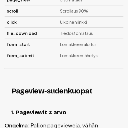
scroll
Scrollaus 90%
click
Ulkoinen linkki
file_download
Tiedoston lataus
form_start
Lomakkeen aloitus
form_submit
Lomakkeen lähetys
Pageview-sudenkuopat
1. Pageviewit ≠ arvo
Ongelma:
Paljon pagevieweja, vähän