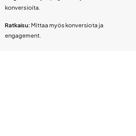
konversioita.
Ratkaisu:
Mittaa myös konversiota ja
engagement.
2. Vanity metric
Ongelma:
Pageviewit näyttävät hyvältä mutta
eivät kerro totuutta.
Ratkaisu:
Yhdistä muihin mittareihin.
3. Ei segmentointia