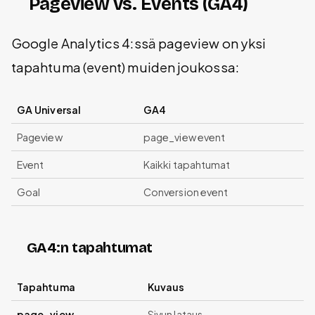
Pageview vs. Events (GA4)
Google Analytics 4:ssä pageview on yksi
tapahtuma (event) muiden joukossa:
GA Universal
GA4
Pageview
page_view event
Event
Kaikki tapahtumat
Goal
Conversion event
GA4:n tapahtumat
Tapahtuma
Kuvaus
page_view
Sivun lataus