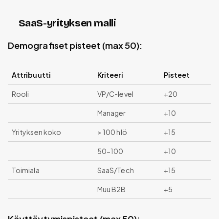
SaaS-yrityksen malli
Demografiset pisteet (max 50):
Attribuutti
Kriteeri
Pisteet
Rooli
VP/C-level
+20
Manager
+10
Yrityksen koko
> 100 hlö
+15
50-100
+10
Toimiala
SaaS/Tech
+15
Muu B2B
+5
Käyttäytymispisteet (max 50):