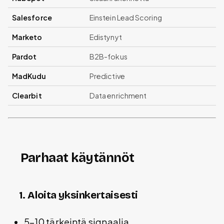
Salesforce
Einstein Lead Scoring
Marketo
Edistynyt
Pardot
B2B-fokus
MadKudu
Predictive
Clearbit
Data enrichment
Parhaat käytännöt
1. Aloita yksinkertaisesti
5-10 tärkeintä signaalia