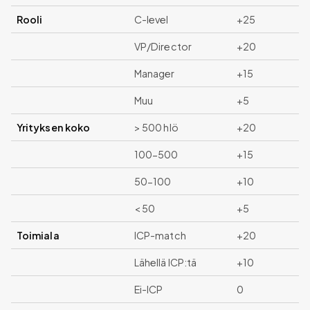
Rooli
C-level
+25
VP/Director
+20
Manager
+15
Muu
+5
Yrityksen koko
> 500 hlö
+20
100-500
+15
50-100
+10
< 50
+5
Toimiala
ICP-match
+20
Lähellä ICP:tä
+10
Ei-ICP
0