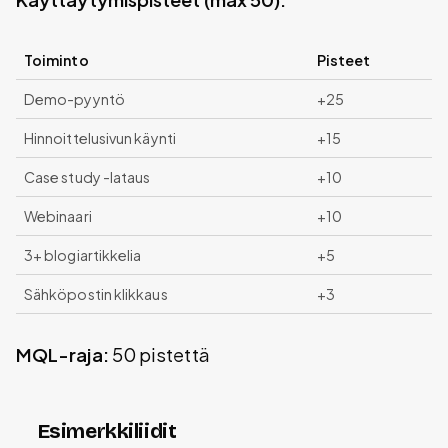
Toiminto
Pisteet
Demo-pyyntö
+25
Hinnoittelusivun käynti
+15
Case study -lataus
+10
Webinaari
+10
3+ blogiartikkelia
+5
Sähköpostin klikkaus
+3
MQL-raja:
50 pistettä
Esimerkkiliidit