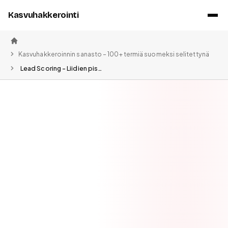
Kasvuhakkerointi
Etusivu
Kasvuhakkeroinnin sanasto – 100+ termiä suomeksi selitettynä
Lead Scoring – Liidien pisteytys