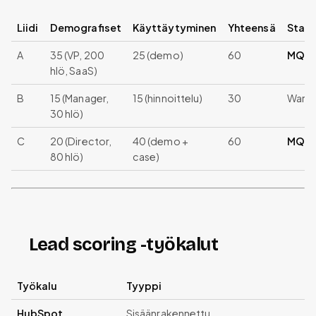
Liidi
Demografiset
Käyttäytyminen
Yhteensä
Stat
A
35 (VP, 200
25 (demo)
60
MQL
hlö, SaaS)
B
15 (Manager,
15 (hinnoittelu)
30
Warm
30 hlö)
C
20 (Director,
40 (demo +
60
MQL
80 hlö)
case)
Lead scoring -työkalut
Työkalu
Tyyppi
HubSpot
Sisäänrakennettu