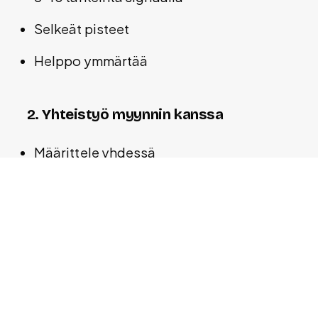
Selkeät pisteet
Helppo ymmärtää
2. Yhteistyö myynnin kanssa
Määrittele yhdessä
Kerää palautetta
Iteroi yhdessä
3. Käytä dataa
Analysoi voitettuja kauppoja