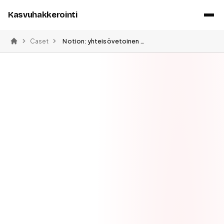
Kasvuhakkerointi
Caset
Notion: yhteisövetoinen kasvu ja mallipohjat
Etusivu