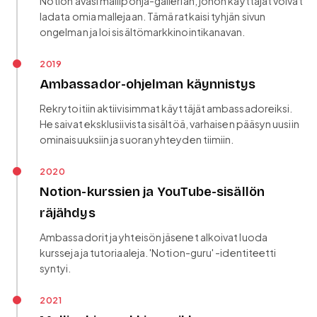
Notion avasi mallipohja-gallerian, johon käyttäjät voivat
ladata omia mallejaan. Tämä ratkaisi tyhjän sivun
ongelman ja loi sisältömarkkinointikanavan.
2019
Ambassador-ohjelman käynnistys
Rekrytoitiin aktiivisimmat käyttäjät ambassadoreiksi.
He saivat eksklusiivista sisältöä, varhaisen pääsyn uusiin
ominaisuuksiin ja suoran yhteyden tiimiin.
2020
Notion-kurssien ja YouTube-sisällön
räjähdys
Ambassadorit ja yhteisön jäsenet alkoivat luoda
kursseja ja tutoriaaleja. 'Notion-guru' -identiteetti
syntyi.
2021