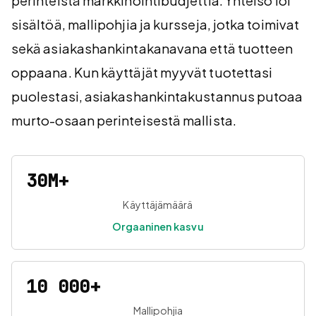
perinteistä markkinointibudjettia. Yhteisö loi
sisältöä, mallipohjia ja kursseja, jotka toimivat
sekä asiakashankintakanavana että tuotteen
oppaana. Kun käyttäjät myyvät tuotettasi
puolestasi, asiakashankintakustannus putoaa
murto-osaan perinteisestä mallista.
30M+
Käyttäjämäärä
Orgaaninen kasvu
10 000+
Mallipohjia