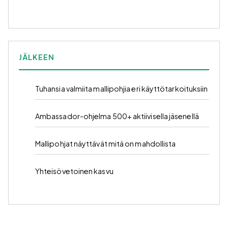
JÄLKEEN
Tuhansia valmiita mallipohjia eri käyttötarkoituksiin
Ambassador-ohjelma 500+ aktiivisella jäsenellä
Mallipohjat näyttävät mitä on mahdollista
Yhteisövetoinen kasvu