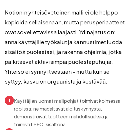
Notionin yhteisövetoinen malli ei ole helppo
kopioida sellaisenaan, mutta perusperiaatteet
ovat sovellettavissa laajasti. Ydinajatus on:
anna käyttäjille työkalut ja kannustimet luoda
sisältöä puolestasi, ja rakenna ohjelmia, jotka
palkitsevat aktiivisimpia puolestapuhujia.
Yhteisö ei synny itsestään – mutta kun se
syttyy, kasvu on orgaanista ja kestävää.
1
Käyttäjien luomat mallipohjat toimivat kolmessa
roolissa: ne madaltavat aloituskynnystä,
demonstroivat tuotteen mahdollisuuksia ja
toimivat SEO-sisältönä.