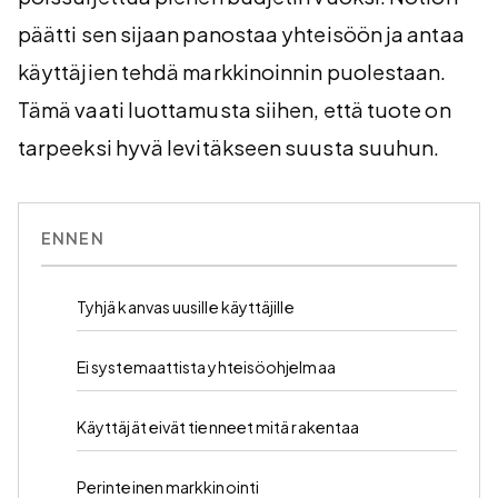
päätti sen sijaan panostaa yhteisöön ja antaa
käyttäjien tehdä markkinoinnin puolestaan.
Tämä vaati luottamusta siihen, että tuote on
tarpeeksi hyvä levitäkseen suusta suuhun.
ENNEN
Tyhjä kanvas uusille käyttäjille
Ei systemaattista yhteisöohjelmaa
Käyttäjät eivät tienneet mitä rakentaa
Perinteinen markkinointi