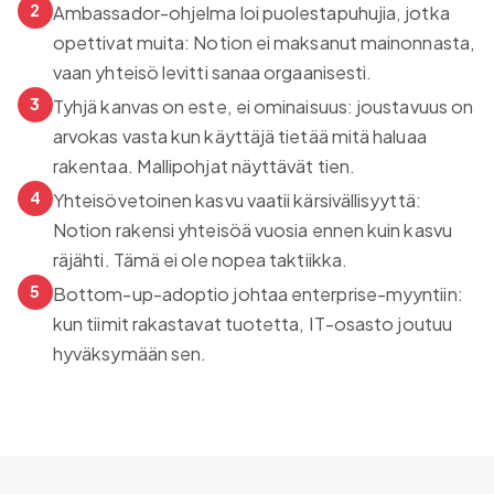
2
Ambassador-ohjelma loi puolestapuhujia, jotka
opettivat muita: Notion ei maksanut mainonnasta,
vaan yhteisö levitti sanaa orgaanisesti.
3
Tyhjä kanvas on este, ei ominaisuus: joustavuus on
arvokas vasta kun käyttäjä tietää mitä haluaa
rakentaa. Mallipohjat näyttävät tien.
4
Yhteisövetoinen kasvu vaatii kärsivällisyyttä:
Notion rakensi yhteisöä vuosia ennen kuin kasvu
räjähti. Tämä ei ole nopea taktiikka.
5
Bottom-up-adoptio johtaa enterprise-myyntiin:
kun tiimit rakastavat tuotetta, IT-osasto joutuu
hyväksymään sen.