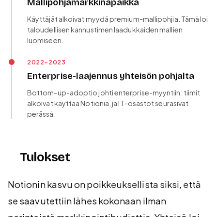
Mallipohjamarkkinapaikka
Käyttäjät alkoivat myydä premium-mallipohjia. Tämä loi
taloudellisen kannustimen laadukkaiden mallien
luomiseen.
2022–2023
Enterprise-laajennus yhteisön pohjalta
Bottom-up-adoptio johti enterprise-myyntiin: tiimit
alkoivat käyttää Notionia, ja IT-osastot seurasivat
perässä.
Tulokset
Notionin kasvu on poikkeuksellista siksi, että
se saavutettiin lähes kokonaan ilman