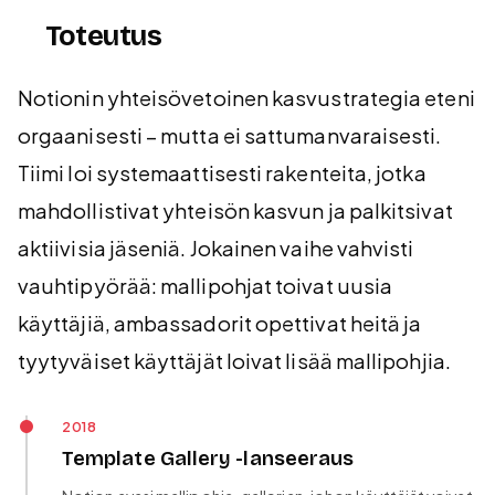
Toteutus
Notionin yhteisövetoinen kasvustrategia eteni
orgaanisesti – mutta ei sattumanvaraisesti.
Tiimi loi systemaattisesti rakenteita, jotka
mahdollistivat yhteisön kasvun ja palkitsivat
aktiivisia jäseniä. Jokainen vaihe vahvisti
vauhtipyörää: mallipohjat toivat uusia
käyttäjiä, ambassadorit opettivat heitä ja
tyytyväiset käyttäjät loivat lisää mallipohjia.
2018
Template Gallery -lanseeraus