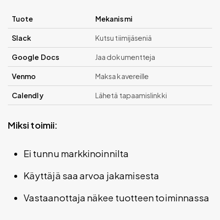
Tuote
Mekanismi
Slack
Kutsu tiimijäseniä
Google Docs
Jaa dokumentteja
Venmo
Maksa kavereille
Calendly
Lähetä tapaamislinkki
Miksi toimii:
Ei tunnu markkinoinnilta
Käyttäjä saa arvoa jakamisesta
Vastaanottaja näkee tuotteen toiminnassa