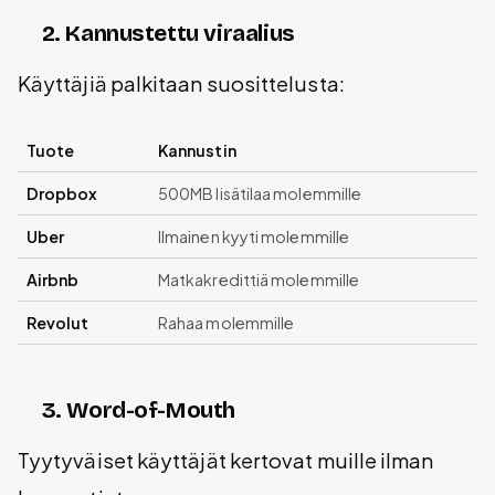
2. Kannustettu viraalius
Käyttäjiä palkitaan suosittelusta:
Tuote
Kannustin
Dropbox
500MB lisätilaa molemmille
Uber
Ilmainen kyyti molemmille
Airbnb
Matkakredittiä molemmille
Revolut
Rahaa molemmille
3. Word-of-Mouth
Tyytyväiset käyttäjät kertovat muille ilman