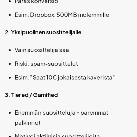
Paras konversio
Esim. Dropbox: 500MB molemmille
2. Yksipuolinen suosittelijalle
Vain suosittelija saa
Riski: spam-suosittelut
Esim. "Saat 10€ jokaisesta kaverista"
3. Tiered / Gamified
Enemmän suositteluja = paremmat
palkinnot
Motivoi aktiivisia suosittelijoita