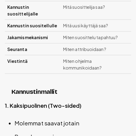
Kannustin
Mitä suosittelija saa?
suosittelijalle
Kannustin suositellulle
Mitä uusi käyttäjä saa?
Jakamismekanismi
Miten suosittelu tapahtuu?
Seuranta
Miten attribuoidaan?
Viestintä
Miten ohjelma
kommunikoidaan?
Kannustinmallit
1. Kaksipuolinen (Two-sided)
Molemmat saavat jotain