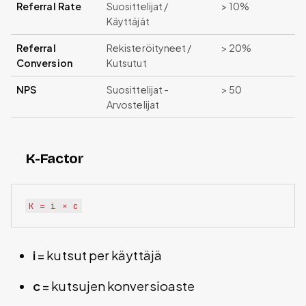
Referral Rate
Suosittelijat /
> 10%
Käyttäjät
Referral
Rekisteröityneet /
> 20%
Conversion
Kutsutut
NPS
Suosittelijat -
> 50
Arvostelijat
K-Factor
i
= kutsut per käyttäjä
c
= kutsujen konversioaste