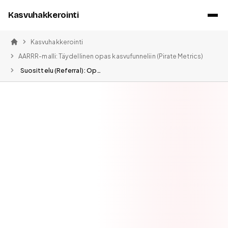
Kasvuhakkerointi
Kasvuhakkerointi
Etusivu
AARRR-malli: Täydellinen opas kasvufunneliin (Pirate Metrics)
Suosittelu (Referral): Opas viraalikasvuun