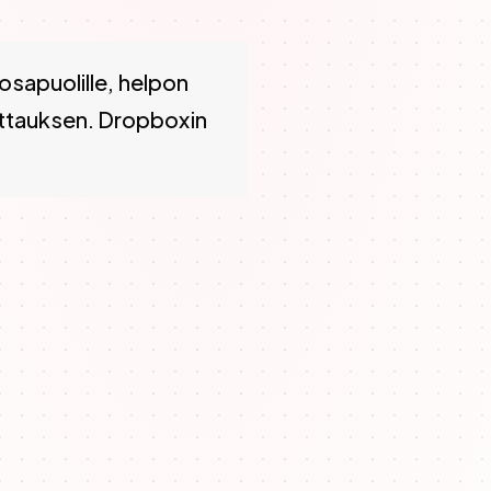
pon jakomekanismin, oikean ajoituksen (kun asiakas on ty
osapuolille, helpon
mittauksen. Dropboxin