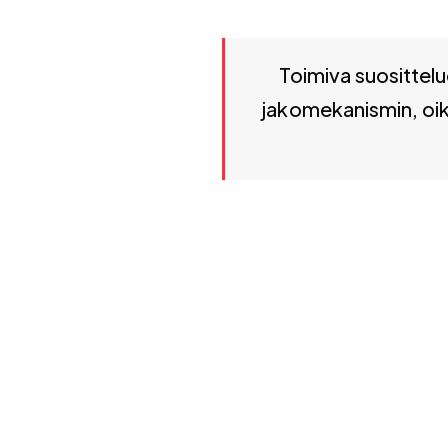
Toimiva suositteluohjelma t
Toimiva suosittelu
jakomekanismin, oik