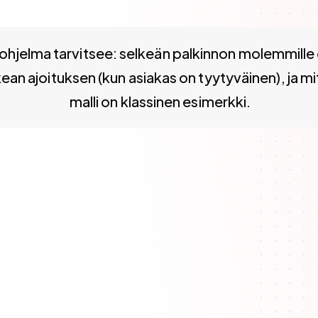
arvitsee: selkeän palkinnon molemmille osapuolille, hel
ohjelma tarvitsee: selkeän palkinnon molemmille 
ean ajoituksen (kun asiakas on tyytyväinen), ja 
malli on klassinen esimerkki.