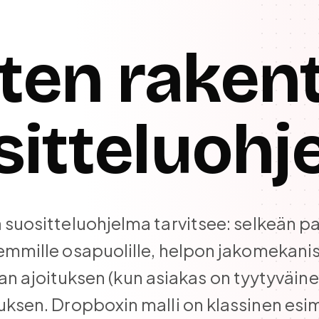
ten raken
sitteluohj
 suositteluohjelma tarvitsee: selkeän p
mmille osapuolille, helpon jakomekani
an ajoituksen (kun asiakas on tyytyväinen
uksen. Dropboxin malli on klassinen esim