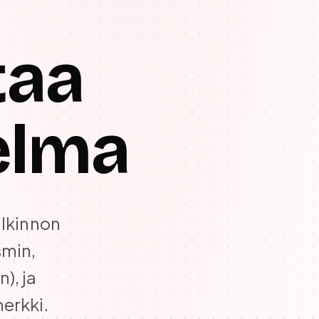
taa
elma
alkinnon
smin,
), ja
erkki.