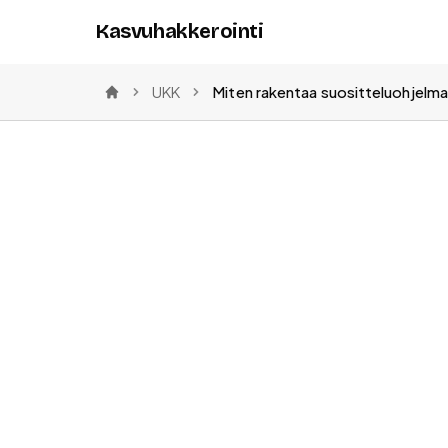
Kasvuhakkerointi
UKK
Miten rakentaa suositteluohjelma
Etusivu