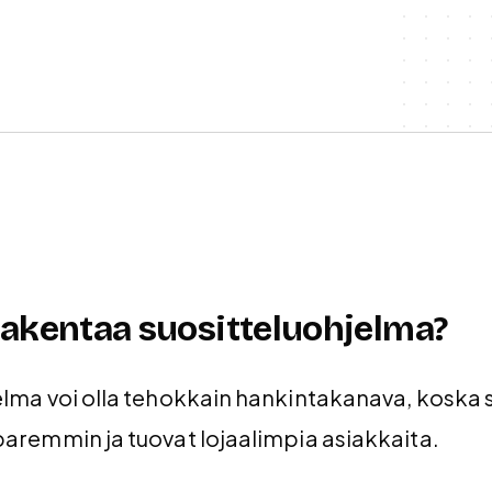
rakentaa suositteluohjelma?
lma voi olla tehokkain hankintakanava, koska s
paremmin ja tuovat lojaalimpia asiakkaita.