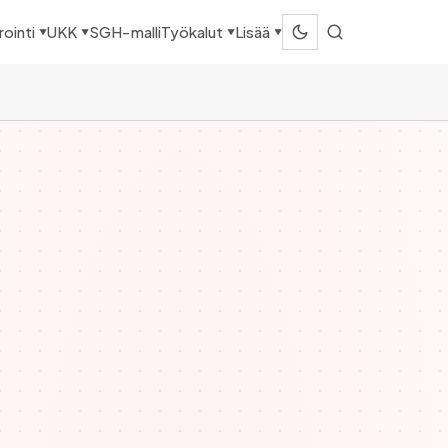
SGH-malli
ointi
UKK
Työkalut
Lisää
▼
▼
▼
▼