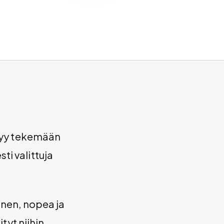
n
ätyy tekemään
i valittuja
inen, nopea ja
tyt niihin,