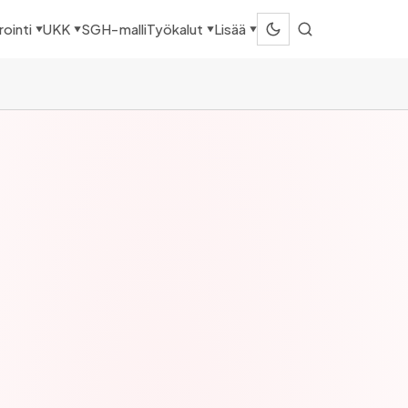
SGH-malli
ointi
UKK
Työkalut
Lisää
▼
▼
▼
▼