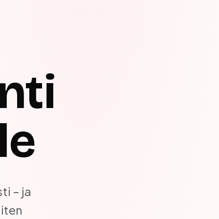
nti
le
i – ja
niten