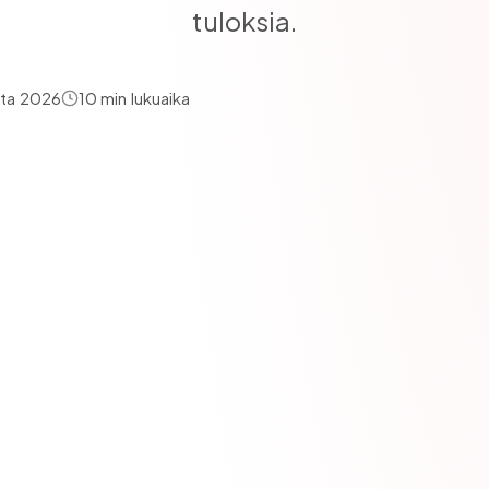
tuloksia.
kasvuideat kolmella kriteerillä: Impact (vaikutus), Conf
uta 2026
10
min lukuaika