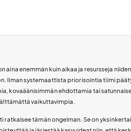
on aina enemmän kuin aikaa ja resursseja niide
n. Ilman systemaattista priorisointia tiimi pä
ia, kovaäänisimmän ehdottamia tai satunnaisest
 välttämättä vaikuttavimpia.
nti ratkaisee tämän ongelman. Se on yksinkerta
steyttää ja järjestää kasvuideat niin, että keski