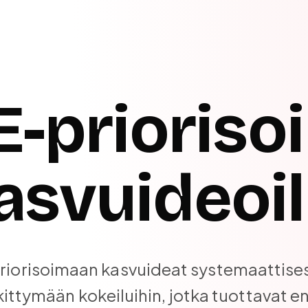
E-priorisoi
asvuideoil
riorisoimaan kasvuideat systemaattisest
ittymään kokeiluihin, jotka tuottavat e