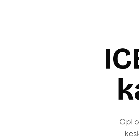
IC
k
Opi p
kesk