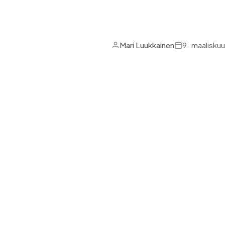
ICE-priorisointi pisteyttää 
Mari Luukkainen
9. maalisku