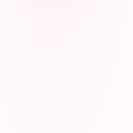
idence (luottamus) ja Ease (helppous). Jokainen kriteeri 