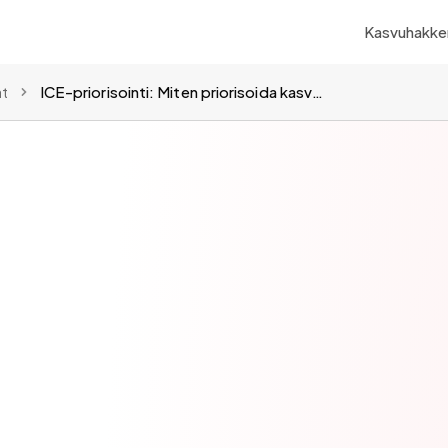
Kasvuhakker
at
ICE-priorisointi: Miten priorisoida kasvuideat tehokkaasti