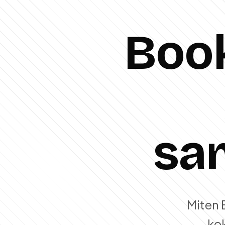
Book
sa
Miten
kok