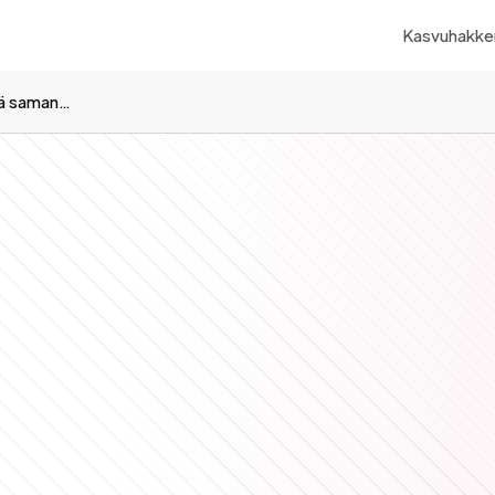
Kasvuhakker
Booking.com: 1000 A/B-testiä samanaikaisesti