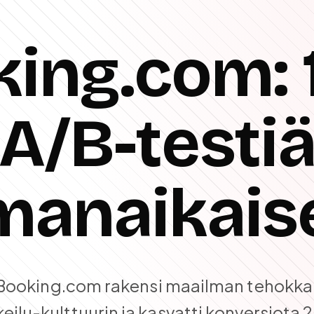
ing.com:
A/B-testi
manaikaise
 Booking.com rakensi maailman tehokk
eilu-kulttuurin ja kasvatti konversiota