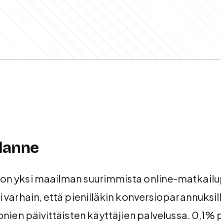
ilanne
n yksi maailman suurimmista online-matkailup
 varhain, että pienilläkin konversioparannuksil
onien päivittäisten käyttäjien palvelussa. 0,1%