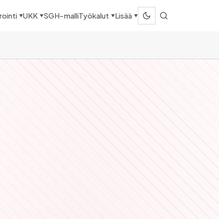
SGH-malli
ointi
UKK
Työkalut
Lisää
▼
▼
▼
▼