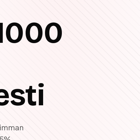
 1000
ä
sti
aimman
 25%