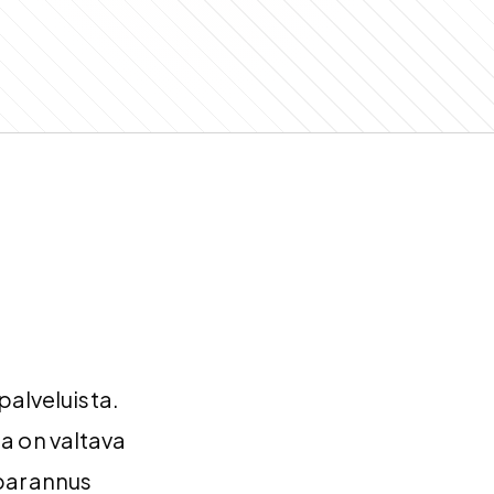
alveluista.
la on valtava
 parannus