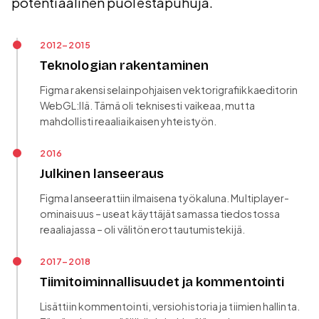
potentiaalinen puolestapuhuja.
2012–2015
Teknologian rakentaminen
Figma rakensi selainpohjaisen vektorigrafiikkaeditorin
WebGL:llä. Tämä oli teknisesti vaikeaa, mutta
mahdollisti reaaliaikaisen yhteistyön.
2016
Julkinen lanseeraus
Figma lanseerattiin ilmaisena työkaluna. Multiplayer-
ominaisuus – useat käyttäjät samassa tiedostossa
reaaliajassa – oli välitön erottautumistekijä.
2017–2018
Tiimitoiminnallisuudet ja kommentointi
Lisättiin kommentointi, versiohistoria ja tiimien hallinta.