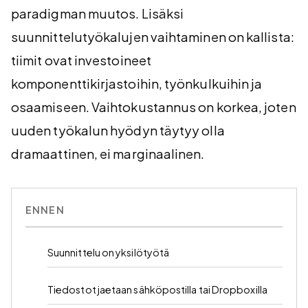
paradigman muutos. Lisäksi
suunnittelutyökalujen vaihtaminen on kallista:
tiimit ovat investoineet
komponenttikirjastoihin, työnkulkuihin ja
osaamiseen. Vaihtokustannus on korkea, joten
uuden työkalun hyödyn täytyy olla
dramaattinen, ei marginaalinen.
ENNEN
Suunnittelu on yksilötyötä
Tiedostot jaetaan sähköpostilla tai Dropboxilla