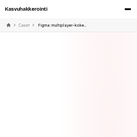
Kasvuhakkerointi
Caset
Figma: multiplayer-kokemus ja verkostovaikutukset
Etusivu