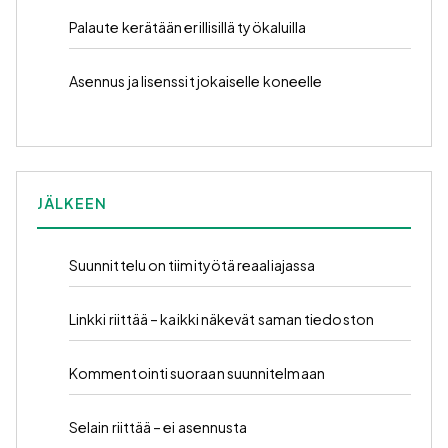
Palaute kerätään erillisillä työkaluilla
Asennus ja lisenssit jokaiselle koneelle
JÄLKEEN
Suunnittelu on tiimityötä reaaliajassa
Linkki riittää – kaikki näkevät saman tiedoston
Kommentointi suoraan suunnitelmaan
Selain riittää – ei asennusta