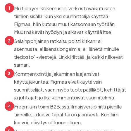
1
Multiplayer-kokemus loi verkostovaikutuksen
tiimien sisällä: kun yksi suunnittelija käyttää
Figmaa, hän kutsuu muut katsomaan työtään.
Muut näkevät hyödyn ja alkavat käyttää itse.
2
Selainpohjainen ratkaisu poisti kitkan: ei
asennusta, ei lisenssiongelmia, ei 'lähetä minulle
tiedosto' -viestejä. Linkki riittää, ja kaikki näkevät
saman.
3
Kommentointi ja jakaminen laajensivat
käyttäjäkuntaa: Figmaa eivät käytä vain
suunnittelijat, vaan myös tuotepäälliköt, kehittäjät
ja johtajat, jotka kommentoivat suunnitelmia.
4
Freemium toimi B2B:ssä: ilmaisversio riitti pienille
tiimeille, ja kasvu tapahtui orgaanisesti. Kun tiimi
kasvoi, päivitys oli luonnollinen.
5