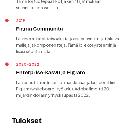
Tämä toi tuotepäälliköt ja kehittäjät mukaan
suunnitteluprosessiin.
2019
Figma Community
Lanseerattiin yhteisöalusta, jossa suunnittelijat jakavat
malleja ja komponentteja. Tämä loi ekosysteemin ja
lisäsi sitoutumista.
2020–2022
Enterprise-kasvu ja FigJam
Laajennuttiin enterprise-markkinaan ja lanseerattiin
FigJam (whiteboard-työkalu). Adobe ilmoitti 20
miljardin dollarin yrityskaupasta 2022.
Tulokset