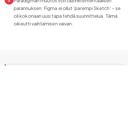
Paradigman muutos voittaa inkrementaalisen
parannuksen: Figma ei ollut 'parempi Sketch' – se
oli kokonaan uusi tapa tehdä suunnittelua. Tämä
oikeutti vaihtamisen vaivan.
Kasvuhakkeroi tai kuole
Ensimmäinen suomenkielinen kirja
kasvuhakkeroinnista. Käytännönläheinen opas
systemaattiseen kasvuun.
Yli 1000 myytyä kappaletta