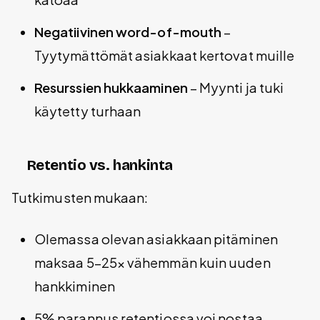
Negatiivinen word-of-mouth
–
Tyytymättömät asiakkaat kertovat muille
Resurssien hukkaaminen
– Myynti ja tuki
käytetty turhaan
Retentio vs. hankinta
Tutkimusten mukaan:
Olemassa olevan asiakkaan pitäminen
maksaa 5-25x vähemmän kuin uuden
hankkiminen
5% parannus retentiossa voi nostaa