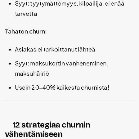
Syyt: tyytymättömyys, kilpailija, ei enää
tarvetta
Tahaton churn:
Asiakas ei tarkoittanut lähteä
Syyt: maksukortin vanheneminen,
maksuhäiriö
Usein 20-40% kaikesta churnista!
12 strategiaa churnin
vähentämiseen