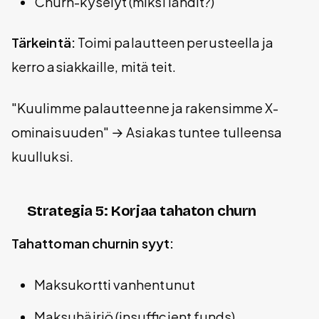
Churn-kyselyt (miksi lähdit?)
Tärkeintä:
Toimi palautteen perusteella ja
kerro asiakkaille, mitä teit.
"Kuulimme palautteenne ja rakensimme X-
ominaisuuden" → Asiakas tuntee tulleensa
kuulluksi.
Strategia 5: Korjaa tahaton churn
Tahattoman churnin syyt:
Maksukortti vanhentunut
Maksuhäiriö (insufficient funds)