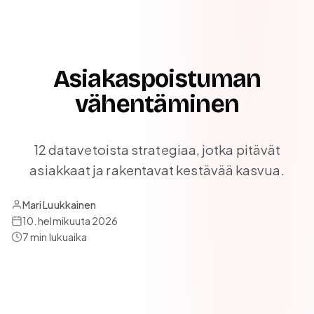
Asiakaspoistuman
vähentäminen
12 datavetoista strategiaa, jotka pitävät
asiakkaat ja rakentavat kestävää kasvua.
Asiakaspoistuma (churn) vähentäminen vaatii ennakoivaa tu
Mari Luukkainen
10. helmikuuta 2026
7
min lukuaika