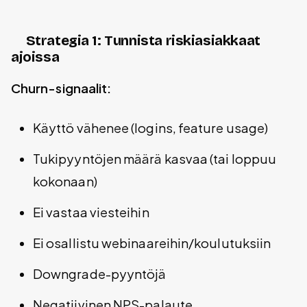
Strategia 1: Tunnista riskiasiakkaat
ajoissa
Churn-signaalit:
Käyttö vähenee (logins, feature usage)
Tukipyyntöjen määrä kasvaa (tai loppuu
kokonaan)
Ei vastaa viesteihin
Ei osallistu webinaareihin/koulutuksiin
Downgrade-pyyntöjä
Negatiivinen NPS-palaute