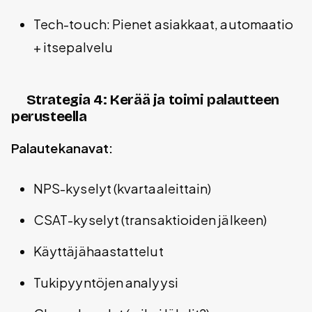
Tech-touch: Pienet asiakkaat, automaatio
+ itsepalvelu
Strategia 4: Kerää ja toimi palautteen
perusteella
Palautekanavat:
NPS-kyselyt (kvartaaleittain)
CSAT-kyselyt (transaktioiden jälkeen)
Käyttäjähaastattelut
Tukipyyntöjen analyysi