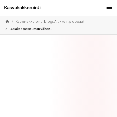
Kasvuhakkerointi
Kasvuhakkerointi-blogi: Artikkelit ja oppaat
Etusivu
Asiakaspoistuman vähentäminen – 12 konkreettista keinoa (Churn-opas)