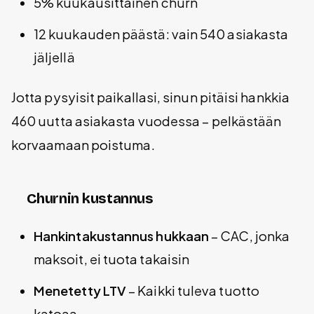
5% kuukausittainen churn
12 kuukauden päästä: vain 540 asiakasta
jäljellä
Jotta pysyisit paikallasi, sinun pitäisi hankkia
460 uutta asiakasta vuodessa – pelkästään
korvaamaan poistuma.
Churnin kustannus
Hankintakustannus hukkaan
– CAC, jonka
maksoit, ei tuota takaisin
Menetetty LTV
– Kaikki tuleva tuotto
katoaa