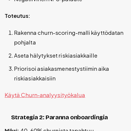
Toteutus:
Rakenna churn-scoring-malli käyttödatan
pohjalta
Aseta hälytykset riskiasiakkaille
Priorisoi asiakasmenestystiimin aika
riskiasiakkaisiin
Käytä Churn-analyysityökalua
Strategia 2: Paranna onboardingia
Miksi:
40-60% churnista tapahtuu